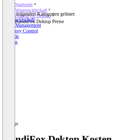
Startseite
Warenwirtschaft
In den folgenden Kategorien gelistet:
HandiFox Dektop
Warenwirtschaft
HandiFox Dektop Preise
Order Management
Inventory Control
Barcode
Picking
HandiFox Dektop Kosten