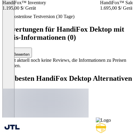
HandiFox™ Inventory
HandiFox™ Sale
1.195,00 $
/ Gerät
1.695,00 $
/ Gerät
Item
Kostenlose Testversion (30 Tage)
1
of
Bewertungen für HandiFox Dektop mit
2
Preis-Informationen (0)
Bewerten
Es gibt aktuell noch keine Reviews, die Informationen zu Preisen
enthalten.
Die besten HandiFox Dektop Alternativen