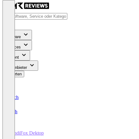
Software
Services
Content
Für Anbieter
Bewerten
Deutsch
English
HandiFox Dektop