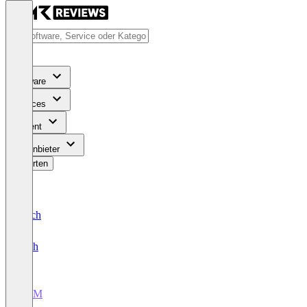
Software
Services
Content
Für Anbieter
Bewerten
Deutsch
English
CRM