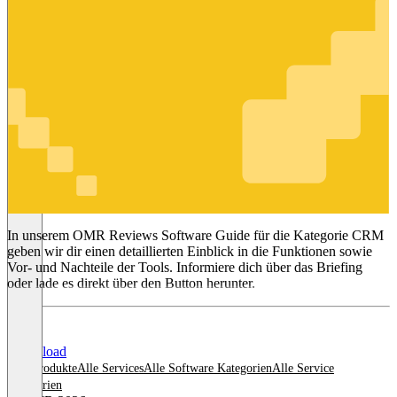
CRM
In unserem OMR Reviews Software Guide für die Kategorie CRM
geben wir dir einen detaillierten Einblick in die Funktionen sowie
Vor- und Nachteile der Tools. Informiere dich über das Briefing
oder lade es direkt über den Button herunter.
Download
Alle Produkte
Alle Services
Alle Software Kategorien
Alle Service
Kategorien