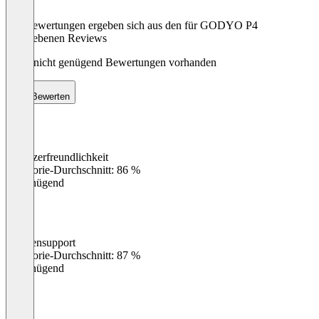
Die Bewertungen ergeben sich aus den für GODYO P4
abgegebenen Reviews
Noch nicht genügend Bewertungen vorhanden
Bewerten
Benutzerfreundlichkeit
0
%
Kategorie-Durchschnitt: 86 %
Ungenügend
Kundensupport
0
%
Kategorie-Durchschnitt: 87 %
Ungenügend