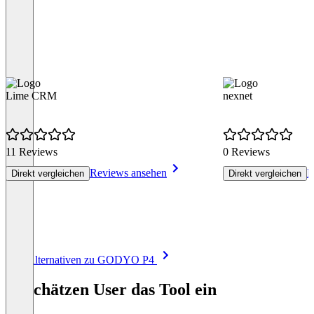
Lime CRM
nexnet
11 Reviews
0 Reviews
Reviews ansehen
R
Direkt vergleichen
Direkt vergleichen
Item
Alle Alternativen zu GODYO P4
1
of
So schätzen User das Tool ein
8