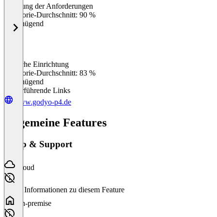
Erfüllung der Anforderungen
0
%
Kategorie-Durchschnitt: 90 %
Ungenügend
Einfache Einrichtung
0
%
Kategorie-Durchschnitt: 83 %
Ungenügend
Weiterführende Links
www.godyo-p4.de
Allgemeine Features
Setup & Support
Cloud
Keine Informationen zu diesem Feature
On-premise