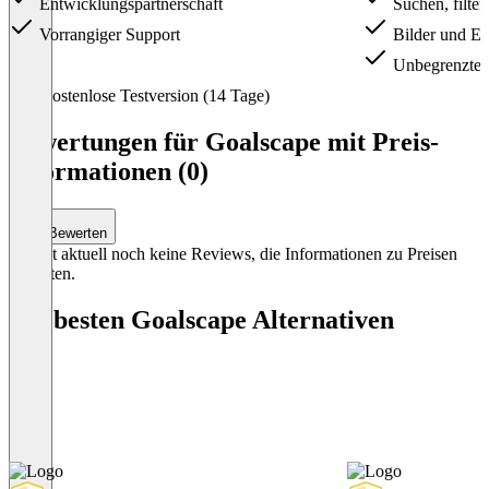
Entwicklungspartnerschaft
Suchen, filte
Vorrangiger Support
Bilder und Ex
Unbegrenzte Zi
Item
Kostenlose Testversion (14 Tage)
1
of
Bewertungen für Goalscape mit Preis-
2
Informationen (0)
Bewerten
Es gibt aktuell noch keine Reviews, die Informationen zu Preisen
enthalten.
Die besten Goalscape Alternativen