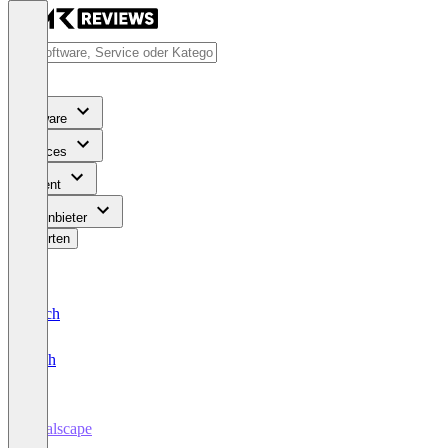
Software
Services
Content
Für Anbieter
Bewerten
Deutsch
English
Goalscape