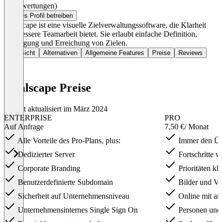
(0 Bewertungen)
Dieses Profil betreiben
Goalscape ist eine visuelle Zielverwaltungssoftware, die Klarheit
und bessere Teamarbeit bietet. Sie erlaubt einfache Definition,
Verfolgung und Erreichung von Zielen.
Übersicht
Alternativen
Allgemeine Features
Preise
Reviews
Goalscape Preise
Zuletzt aktualisiert im März 2024
ENTERPRISE
PRO
Auf Anfrage
7,50 €
/ Monat
Alle Vorteile des Pro-Plans, plus:
Immer den Übe
Dedizierter Server
Fortschritte vi
Corporate Branding
Prioritäten kl
Benutzerdefinierte Subdomain
Bilder und Vi
Sicherheit auf Unternehmensniveau
Online mit and
Unternehmensinternes Single Sign On
Personen und