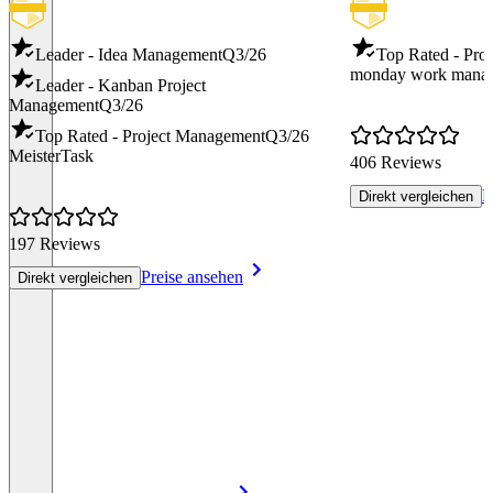
Leader - Idea Management
Q3/26
Top Rated - Pro
monday work mana
Leader - Kanban Project
Management
Q3/26
Top Rated - Project Management
Q3/26
MeisterTask
406 Reviews
P
Direkt vergleichen
197 Reviews
Preise ansehen
Direkt vergleichen
Item