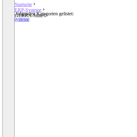
Startseite
ERP-Systeme
In den folgenden Kategorien gelistet:
GEBRA-Suite©
ERP-Systeme