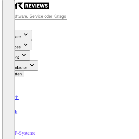
Software
Services
Content
Für Anbieter
Bewerten
Deutsch
English
ERP-Systeme