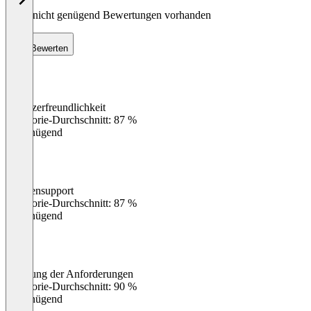
Noch nicht genügend Bewertungen vorhanden
Bewerten
Benutzerfreundlichkeit
0
%
Kategorie-Durchschnitt: 87 %
Ungenügend
Kundensupport
0
%
Kategorie-Durchschnitt: 87 %
Ungenügend
Erfüllung der Anforderungen
0
%
Kategorie-Durchschnitt: 90 %
Ungenügend