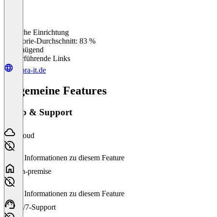
Einfache Einrichtung
0
%
Kategorie-Durchschnitt: 83 %
Ungenügend
Weiterführende Links
gebra-it.de
Allgemeine Features
Setup & Support
Cloud
Keine Informationen zu diesem Feature
On-premise
Keine Informationen zu diesem Feature
24/7-Support