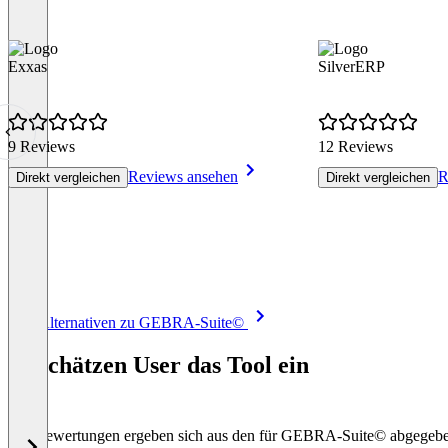
Exxas
SilverERP
9 Reviews
12 Reviews
Reviews ansehen
R
Direkt vergleichen
Direkt vergleichen
Item
Alle Alternativen zu GEBRA-Suite©
1
of
So schätzen User das Tool ein
8
Die Bewertungen ergeben sich aus den für GEBRA-Suite© abgegeb