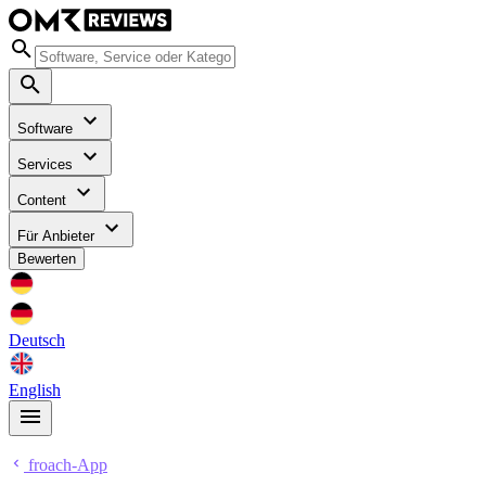
Software
Services
Content
Für Anbieter
Bewerten
Deutsch
English
froach-App