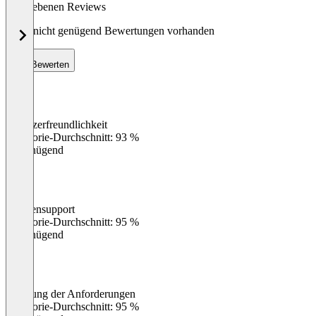
abgegebenen Reviews
Noch nicht genügend Bewertungen vorhanden
Bewerten
Benutzerfreundlichkeit
0
%
Kategorie-Durchschnitt: 93 %
Ungenügend
Kundensupport
0
%
Kategorie-Durchschnitt: 95 %
Ungenügend
Erfüllung der Anforderungen
0
%
Kategorie-Durchschnitt: 95 %