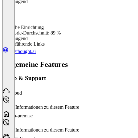
Ungenügend
Einfache Einrichtung
0
%
Kategorie-Durchschnitt: 89 %
Ungenügend
Weiterführende Links
forethought.ai
Allgemeine Features
Setup & Support
Cloud
Keine Informationen zu diesem Feature
On-premise
Keine Informationen zu diesem Feature