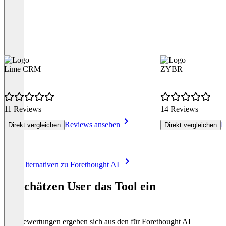
Lime CRM
ZYBR
11 Reviews
14 Reviews
Reviews ansehen
R
Direkt vergleichen
Direkt vergleichen
Item
Alle Alternativen zu Forethought AI
1
of
So schätzen User das Tool ein
8
Die Bewertungen ergeben sich aus den für Forethought AI