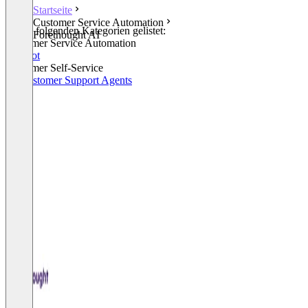
Startseite
Customer Service Automation
In den folgenden Kategorien gelistet:
Forethought AI
Customer Service Automation
Chatbot
Customer Self-Service
AI Customer Support Agents