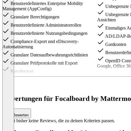
Benutzerdefiniertes Enterprise Mobility
Unbegrenzte N
Management (AppConfig)
Unbegrenzte K
Granulare Berechtigungen
Ansichten
Benutzerdefinierte Administratorrollen
Einmaliges 
Benutzerdefinierte Nutzungsbedingungen
AD/LDAP-Benu
Compliance-Export und eDiscovery-
Gastkonten
Automatisierung
Benutzerdefin
Granulare Datenaufbewahrungsrichtlinien
OpenID Connec
Granulare Prüfprotokolle mit Export
Google, Office 3
Kanalexport
Item
1
of
3
Bewertungen für Focalboard by Mattermost
Bewerten
Es gibt bisher keine Reviews, die zu deinen Kriterien passen.