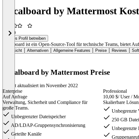
Focalboard by Mattermost Kos
3,3
(4)
Dieses Profil betreiben
Focalboard ist ein Open-Source-Tool für technische Teams, bietet A
Übersicht
Alternativen
Allgemeine Features
Preise
Reviews
Sof
Focalboard by Mattermost Preise
Zuletzt aktualisiert im November 2022
Enterprise
Professional
Auf Anfrage
10,00 $
/ User / M
Verwaltung, Sicherheit und Compliance für
Skalierbare Lösu
große Teams.
Unbegrenzte 
Unbegrenzter Dateispeicher
250 GB Datei
AD/LDAP-Gruppensynchronisierung
Unbegrenzte 
Geteilte Kanäle
Gruppenanrufe