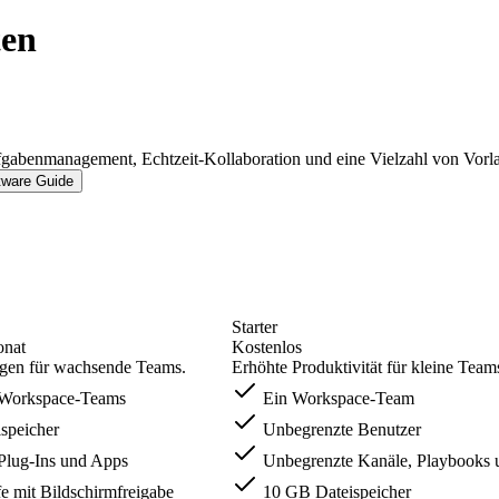
ten
ufgabenmanagement, Echtzeit-Kollaboration und eine Vielzahl von Vorl
tware Guide
Starter
onat
Kostenlos
ngen für wachsende Teams.
Erhöhte Produktivität für kleine Team
Workspace-Teams
Ein Workspace-Team
speicher
Unbegrenzte Benutzer
Plug-Ins und Apps
Unbegrenzte Kanäle, Playbooks 
 mit Bildschirmfreigabe
10 GB Dateispeicher