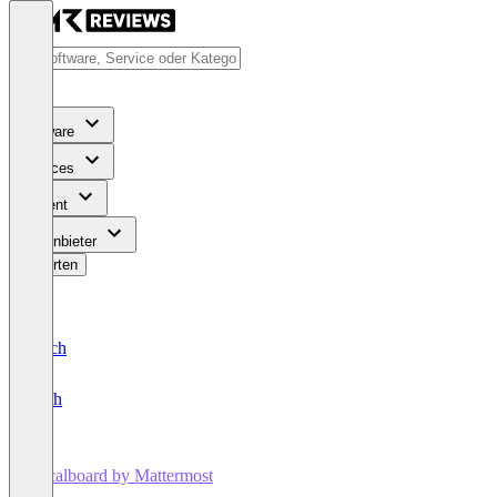
Software
Services
Content
Für Anbieter
Bewerten
Deutsch
English
Focalboard by Mattermost