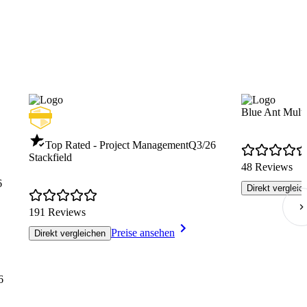
Blue Ant Mult
Top Rated - Project Management
Q3/26
Stackfield
48 Reviews
6
Direkt vergleic
191 Reviews
Preise ansehen
Direkt vergleichen
6