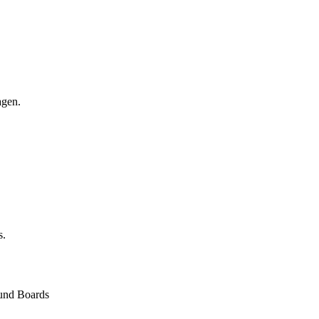
agen.
s.
und Boards