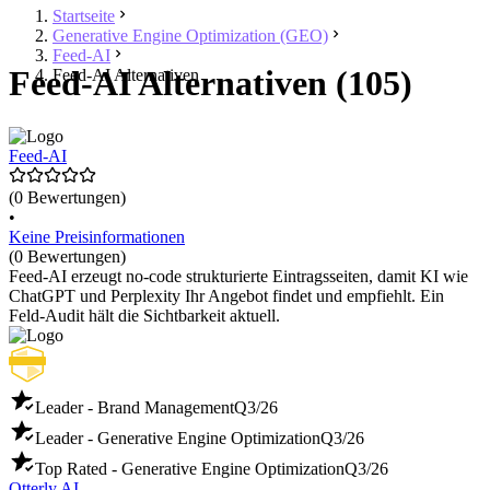
Startseite
Generative Engine Optimization (GEO)
Feed-AI
Feed-AI Alternativen (105)
Feed-AI Alternativen
Feed-AI
(0 Bewertungen)
•
Keine Preisinformationen
(0 Bewertungen)
Feed-AI erzeugt no-code strukturierte Eintragsseiten, damit KI wie
ChatGPT und Perplexity Ihr Angebot findet und empfiehlt. Ein
Feld-Audit hält die Sichtbarkeit aktuell.
Leader - Brand Management
Q3/26
Leader - Generative Engine Optimization
Q3/26
Top Rated - Generative Engine Optimization
Q3/26
Otterly.AI