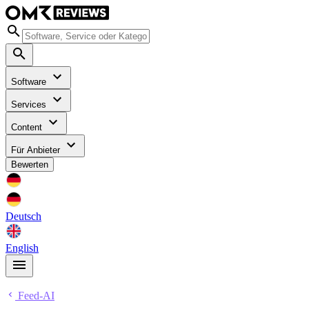
Software
Services
Content
Für Anbieter
Bewerten
Deutsch
English
Feed-AI