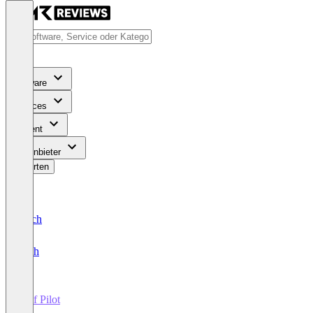
Software
Services
Content
Für Anbieter
Bewerten
Deutsch
English
Exif Pilot