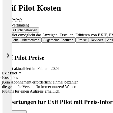
Exif Pilot Kosten
(0 Bewertungen)
Dieses Profil betreiben
Exif Pilot ermöglicht das Anzeigen, Erstellen, Editieren von EXIF
Übersicht
Alternativen
Allgemeine Features
Preise
Reviews
Arti
Exif Pilot Preise
Zuletzt aktualisiert im Februar 2024
Exif Pilot™
Kostenlos
Kein Abonnement erforderlich: einmal bezahlen,
die gekaufte Version für immer nutzen! Weitere
Plugins für einen Aufpreis erhältlich.
Item
1
Bewertungen für Exif Pilot mit Preis-Info
of
1