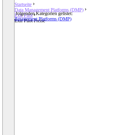
Startseite
Data Management Platforms (DMP)
In den folgenden Kategorien gelistet:
Exif Pilot
Data Management Platforms (DMP)
Exif Pilot Preise