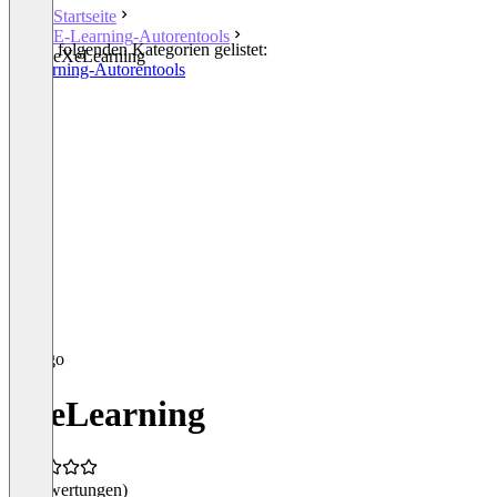
Startseite
E-Learning-Autorentools
In den folgenden Kategorien gelistet:
eXeLearning
E-Learning-Autorentools
eXeLearning
(0 Bewertungen)