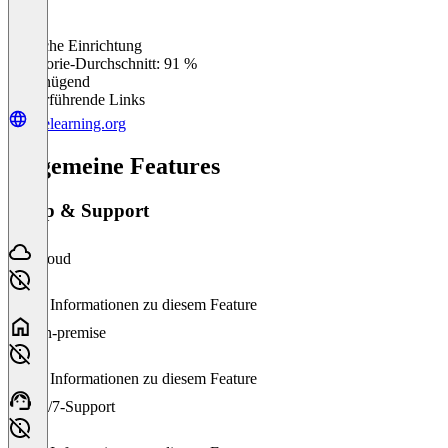
Einfache Einrichtung
0
%
Kategorie-Durchschnitt: 91 %
Ungenügend
Weiterführende Links
exelearning.org
Allgemeine Features
Setup & Support
Cloud
Keine Informationen zu diesem Feature
On-premise
Keine Informationen zu diesem Feature
24/7-Support