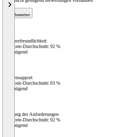
Noch nicht genügend Bewertungen vorhanden
Bewerten
Benutzerfreundlichkeit
0
%
Kategorie-Durchschnitt: 92 %
Ungenügend
Kundensupport
0
%
Kategorie-Durchschnitt: 93 %
Ungenügend
Erfüllung der Anforderungen
0
%
Kategorie-Durchschnitt: 92 %
Ungenügend