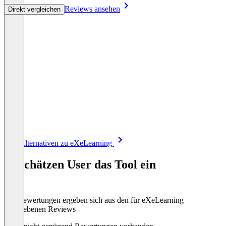
Reviews ansehen
Direkt vergleichen
Item
Alle Alternativen zu eXeLearning
1
of
So schätzen User das Tool ein
8
Die Bewertungen ergeben sich aus den für eXeLearning
abgegebenen Reviews