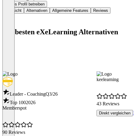
Dieses Profil betreiben
Übersicht
Alternativen
Allgemeine Features
Reviews
Die besten eXeLearning Alternativen
keelearning
Leader - Coaching
Q3/26
Top 100
2026
43 Reviews
Memberspot
R
Direkt vergleichen
90 Reviews