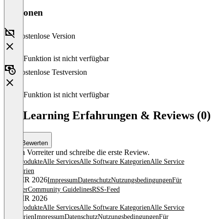
Versionen
Kostenlose Version
Diese Funktion ist nicht verfügbar
Kostenlose Testversion
Diese Funktion ist nicht verfügbar
eXeLearning Erfahrungen & Reviews (0)
Bewerten
Sei ein Vorreiter und schreibe die erste Review.
Alle Produkte
Alle Services
Alle Software Kategorien
Alle Service
Kategorien
© OMR 2026
Impressum
Datenschutz
Nutzungsbedingungen
Für
Anbieter
Community Guidelines
RSS-Feed
© OMR 2026
Alle Produkte
Alle Services
Alle Software Kategorien
Alle Service
Kategorien
Impressum
Datenschutz
Nutzungsbedingungen
Für