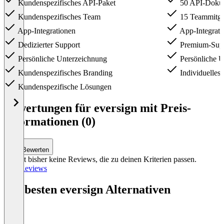
Kundenspezifisches API-Paket
50 API-Doku
Kundenspezifisches Team
15 Teammitgl
App-Integrationen
App-Integrati
Dedizierter Support
Premium-Sup
Persönliche Unterzeichnung
Persönliche U
Kundenspezifisches Branding
Individuelles
Kundenspezifische Lösungen
Item
1
Bewertungen für eversign mit Preis-
of
Informationen (0)
5
Bewerten
Es gibt bisher keine Reviews, die zu deinen Kriterien passen.
Alle Reviews
Die besten eversign Alternativen