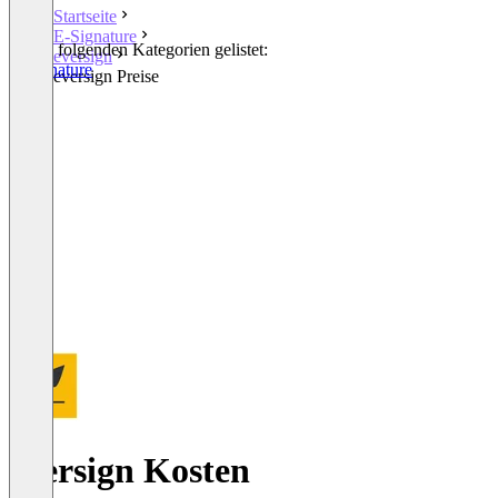
Startseite
E-Signature
In den folgenden Kategorien gelistet:
eversign
E-Signature
eversign Preise
eversign Kosten