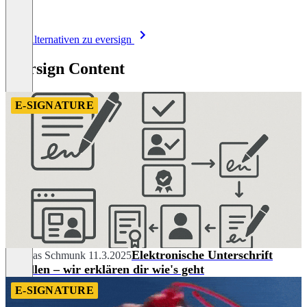
Item
Alle Alternativen zu eversign
1
of
eversign Content
8
E-SIGNATURE
Elektronische Unterschrift
Andreas Schmunk
11.3.2025
erstellen – wir erklären dir wie's geht
E-SIGNATURE