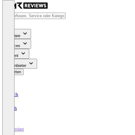
Software
Services
Content
Für Anbieter
Bewerten
Deutsch
English
eversign