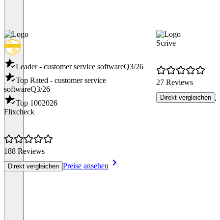
Scrive
Leader - customer service software
Q3/26
Top Rated - customer service
27 Reviews
software
Q3/26
P
Direkt vergleichen
Top 100
2026
Flixcheck
188 Reviews
Preise ansehen
Direkt vergleichen