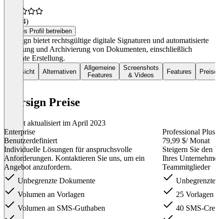
4,8
(14)
Dieses Profil betreiben
Eversign bietet rechtsgültige digitale Signaturen und automatisierte
Lieferung und Archivierung von Dokumenten, einschließlich
template Erstellung.
Allgemeine
Screenshots
Übersicht
Alternativen
Features
Preise
Features
& Videos
eversign Preise
Zuletzt aktualisiert im April 2023
Enterprise
Professional Plus
Benutzerdefiniert
79,99 $
/ Monat
Individuelle Lösungen für anspruchsvolle
Steigern Sie den 
Anforderungen. Kontaktieren Sie uns, um ein
Ihres Unternehmens
Angebot anzufordern.
Teammitglieder
Unbegrenzte Dokumente
Unbegrenzte 
Volumen an Vorlagen
25 Vorlagen
Volumen an SMS-Guthaben
40 SMS-Credi