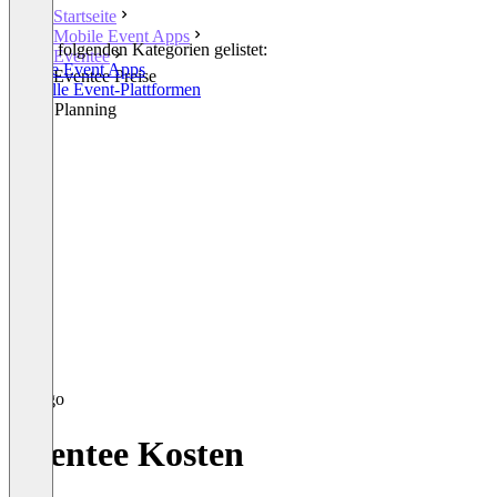
Startseite
Mobile Event Apps
In den folgenden Kategorien gelistet:
Eventee
Mobile Event Apps
Eventee Preise
Virtuelle Event-Plattformen
Event Planning
Eventee Kosten