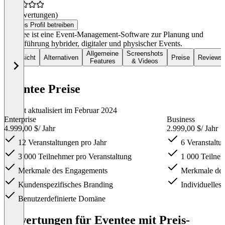
(0 Bewertungen)
Dieses Profil betreiben
Eventee ist eine Event-Management-Software zur Planung und
Durchführung hybrider, digitaler und physischer Events.
Allgemeine
Screenshots
Übersicht
Alternativen
Preise
Reviews
Features
& Videos
Eventee Preise
Zuletzt aktualisiert im Februar 2024
Enterprise
Business
4.999,00 $
/ Jahr
2.999,00 $
/ Jahr
12 Veranstaltungen pro Jahr
6 Veranstaltu
3 000 Teilnehmer pro Veranstaltung
1 000 Teilneh
Merkmale des Engagements
Merkmale des
Kundenspezifisches Branding
Individuelles
Benutzerdefinierte Domäne
Item
1
Bewertungen für Eventee mit Preis-