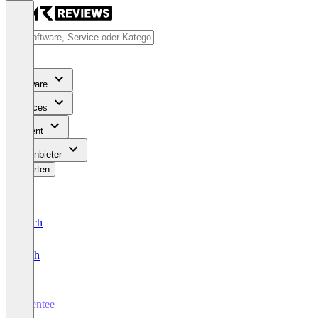
Software
Services
Content
Für Anbieter
Bewerten
Deutsch
English
Eventee