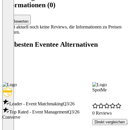
of
Informationen (0)
3
Bewerten
Es gibt aktuell noch keine Reviews, die Informationen zu Preisen
enthalten.
Die besten Eventee Alternativen
SpotMe
Leader - Event Matchmaking
Q3/26
Top Rated - Event Management
Q3/26
0 Reviews
Converve
P
Direkt vergleichen