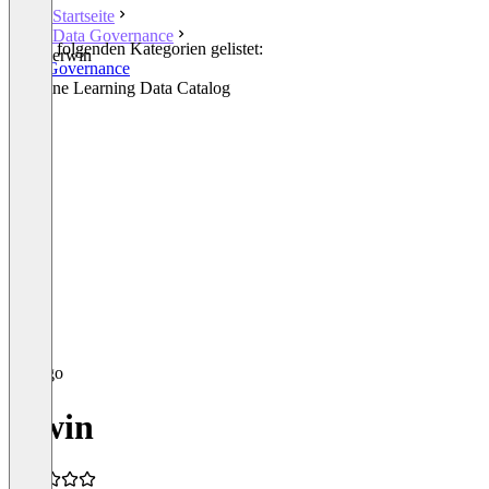
Startseite
Data Governance
In den folgenden Kategorien gelistet:
erwin
Data Governance
Machine Learning Data Catalog
erwin