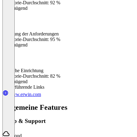
Kategorie-Durchschnitt: 92 %
Ungenügend
Erfüllung der Anforderungen
0
%
Kategorie-Durchschnitt: 95 %
Ungenügend
Einfache Einrichtung
0
%
Kategorie-Durchschnitt: 82 %
Ungenügend
Weiterführende Links
www.erwin.com
Allgemeine Features
Setup & Support
Cloud