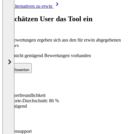
Item
Alle Alternativen zu erwin
1
of
So schätzen User das Tool ein
8
Die Bewertungen ergeben sich aus den für erwin abgegebenen
Reviews
Noch nicht genügend Bewertungen vorhanden
Bewerten
Benutzerfreundlichkeit
0
%
Kategorie-Durchschnitt: 86 %
Ungenügend
Kundensupport
0
%