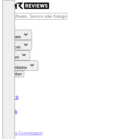
Software
Services
Content
Für Anbieter
Bewerten
Deutsch
English
Data Governance