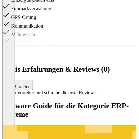
Fuhrparkverwaltung
GPS-Ortung
Kommunikation
Mahnwesen
mobile Benachrichtigung
Rechnungen
Stammdatenmanagement
enwis Erfahrungen & Reviews (0)
Standortverfolgung
Statusüberwachung
Telematik
Bewerten
Sei ein Vorreiter und schreibe die erste Review.
Terminplanung
Tourenplanung
Software Guide für die Kategorie ERP-
Systeme
Transportmanagement
Wägedatenverwaltung
Item
1
of