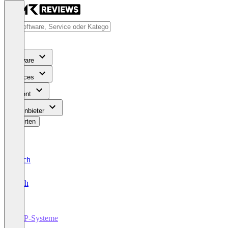
Software
Services
Content
Für Anbieter
Bewerten
Deutsch
English
ERP-Systeme