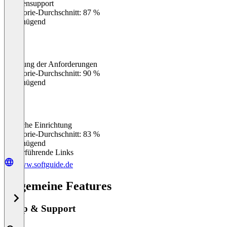
Kundensupport
0
%
Kategorie-Durchschnitt: 87 %
Ungenügend
Erfüllung der Anforderungen
0
%
Kategorie-Durchschnitt: 90 %
Ungenügend
Einfache Einrichtung
0
%
Kategorie-Durchschnitt: 83 %
Ungenügend
Weiterführende Links
www.softguide.de
Allgemeine Features
Setup & Support