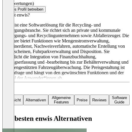
(0 Bewertungen)
Dieses Profil betreiben
Was ist enwis?
enwis ist eine Softwarelösung für die Recycling- und
Entsorgungsbranche. Sie richtet sich an private und kommunale
Entsorgungs- und Recyclingunternehmen sowie Abfallerzeuger. Die
Software bietet Funktionen wie Mengenstromverwaltung,
Containerdienst, Nachweisverfahren, automatische Erstellung von
Wiegescheinen, Fuhrparkverwaltung und Disposition. Sie
ermöglicht die Integration von Finanzbuchhaltung,
Auftragserfassung und -bearbeitung bis zur Behälterverwaltung und
satellitengestützten Fahrzeugüberwachung. Die Preisgestaltung ist
auf Anfrage und hängt von den gewünschten Funktionen und der
Anzahl der Anwender*innen ab.
Allgemeine
Software
Übersicht
Alternativen
Preise
Reviews
Features
Guide
Die besten enwis Alternativen