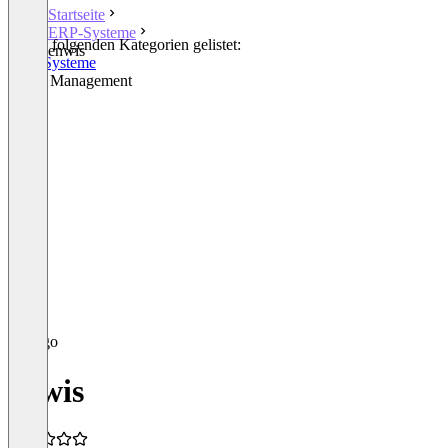
Startseite
ERP-Systeme
In den folgenden Kategorien gelistet:
enwis
ERP-Systeme
Waste Management
enwis