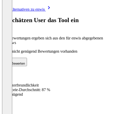
Item
Alle Alternativen zu enwis
1
of
So schätzen User das Tool ein
8
Die Bewertungen ergeben sich aus den für enwis abgegebenen
Reviews
Noch nicht genügend Bewertungen vorhanden
Bewerten
Benutzerfreundlichkeit
0
%
Kategorie-Durchschnitt: 87 %
Ungenügend