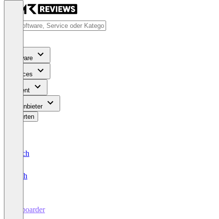
Software
Services
Content
Für Anbieter
Bewerten
Deutsch
English
Enboarder