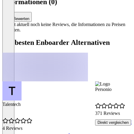
Informationen (0)
0
Bewerten
Es gibt aktuell noch keine Reviews, die Informationen zu Preisen
enthalten.
Die besten Enboarder Alternativen
Personio
Talentech
371 Reviews
P
Direkt vergleichen
4 Reviews