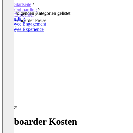
Startseite
Onboarding
In den folgenden Kategorien gelistet:
Enboarder
Onboarding
Enboarder Preise
Employee Engagement
Employee Experience
Enboarder Kosten