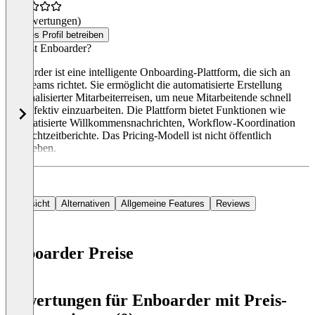
(0 Bewertungen)
Dieses Profil betreiben
Was ist Enboarder?
Enboarder ist eine intelligente Onboarding-Plattform, die sich an
HR-Teams richtet. Sie ermöglicht die automatisierte Erstellung
personalisierter Mitarbeiterreisen, um neue Mitarbeitende schnell
und effektiv einzuarbeiten. Die Plattform bietet Funktionen wie
automatisierte Willkommensnachrichten, Workflow-Koordination
und Echtzeitberichte. Das Pricing-Modell ist nicht öffentlich
angegeben.
Übersicht
Alternativen
Allgemeine Features
Reviews
Enboarder Preise
Item
1
Bewertungen für Enboarder mit Preis-
of