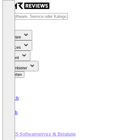
Software
Services
Content
Für Anbieter
Bewerten
Deutsch
English
EMS Softwareservice & Beratung