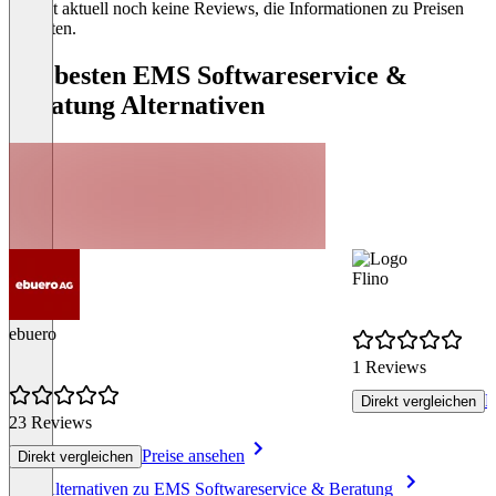
Es gibt aktuell noch keine Reviews, die Informationen zu Preisen
enthalten.
Die besten EMS Softwareservice &
Beratung Alternativen
Flino
ebuero
1 Reviews
P
Direkt vergleichen
23 Reviews
Preise ansehen
Direkt vergleichen
Item
Alle Alternativen zu EMS Softwareservice & Beratung