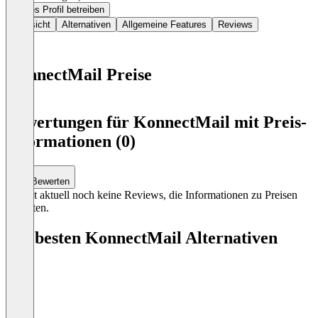
Dieses Profil betreiben
Übersicht
Alternativen
Allgemeine Features
Reviews
KonnectMail Preise
Item
1
Bewertungen für KonnectMail mit Preis-
of
Informationen (0)
0
Bewerten
Es gibt aktuell noch keine Reviews, die Informationen zu Preisen
enthalten.
Die besten KonnectMail Alternativen