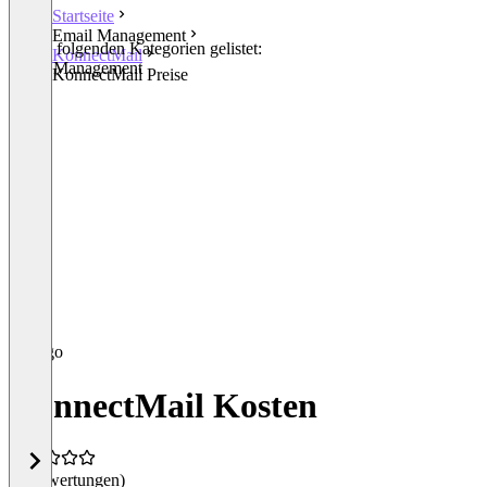
Startseite
Email Management
In den folgenden Kategorien gelistet:
KonnectMail
Email Management
KonnectMail Preise
KonnectMail Kosten
(0 Bewertungen)