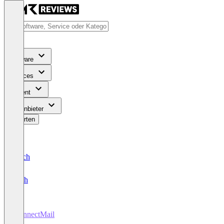
Software
Services
Content
Für Anbieter
Bewerten
Deutsch
English
KonnectMail