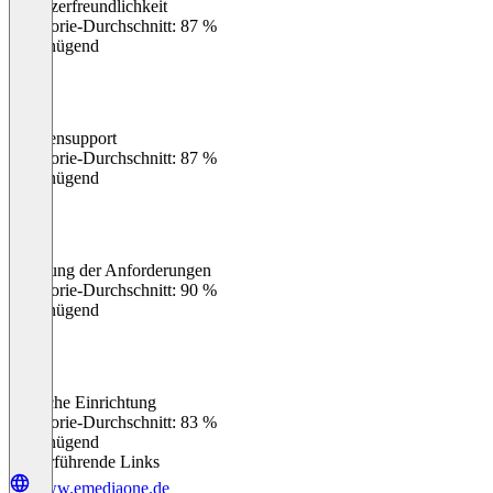
Benutzerfreundlichkeit
0
%
Kategorie-Durchschnitt: 87 %
Ungenügend
Kundensupport
0
%
Kategorie-Durchschnitt: 87 %
Ungenügend
Erfüllung der Anforderungen
0
%
Kategorie-Durchschnitt: 90 %
Ungenügend
Einfache Einrichtung
0
%
Kategorie-Durchschnitt: 83 %
Ungenügend
Weiterführende Links
www.emediaone.de