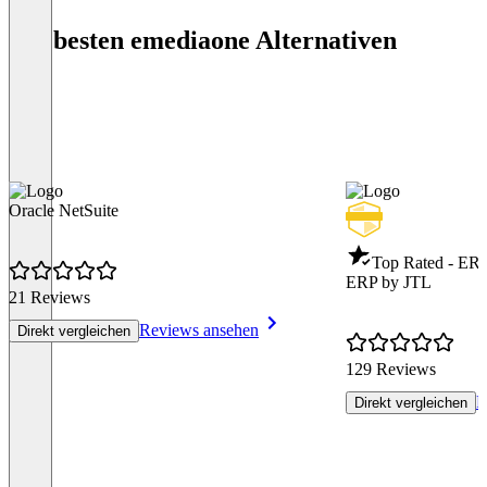
Die besten emediaone Alternativen
Oracle NetSuite
Top Rated - ER
ERP by JTL
21 Reviews
Reviews ansehen
Direkt vergleichen
129 Reviews
R
Direkt vergleichen