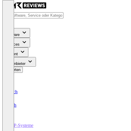
Software
Services
Content
Für Anbieter
Bewerten
Deutsch
English
ERP-Systeme