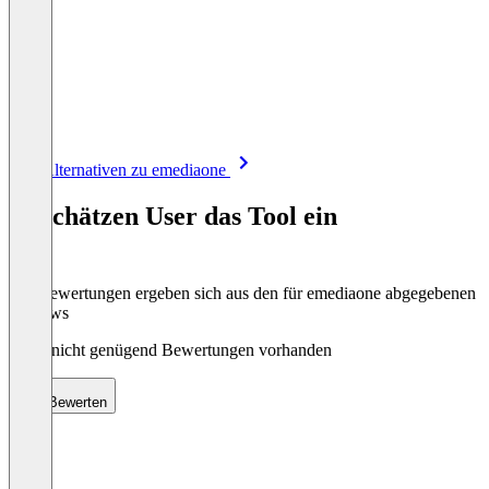
Item
Alle Alternativen zu emediaone
1
of
So schätzen User das Tool ein
8
Die Bewertungen ergeben sich aus den für emediaone abgegebenen
Reviews
Noch nicht genügend Bewertungen vorhanden
Bewerten