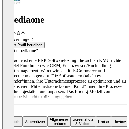
emediaone
(0 Bewertungen)
Dieses Profil betreiben
Was ist emediaone?
Emediaone ist eine ERP-Softwarelösung, die sich an KMU richtet.
Sie bietet Funktionen wie CRM, Finanzwesen/Buchhaltung,
Projektmanagement, Warenwirtschaft, E-Commerce und
Dokumentenmanagement. Die Software ermöglicht es
Anwender*innen, ihre Unternehmensprozesse zu optimieren und zu
automatisieren. Mit emediaone können Kund*innen ihre Prozesse
individuell gestalten und anpassen. Das Pricing-Modell von
emediaone ist nicht explizit angegeben.
Allgemeine
Screenshots
Übersicht
Alternativen
Preise
Reviews
Features
& Videos