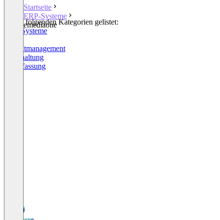
Startseite
ERP-Systeme
In den folgenden Kategorien gelistet:
emediaone
ERP-Systeme
CRM
Projektmanagement
Buchhaltung
Zeiterfassung
+4