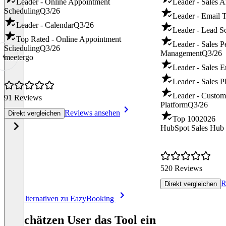
Leader - Online Appointment
Leader - Sales A
Scheduling
Q3/26
Leader - Email 
Leader - Calendar
Q3/26
Leader - Lead S
Top Rated - Online Appointment
Leader - Sales 
Scheduling
Q3/26
Management
Q3/26
meetergo
Leader - Sales 
Leader - Sales P
Leader - Custo
91 Reviews
Platform
Q3/26
Reviews ansehen
Direkt vergleichen
Top 100
2026
HubSpot Sales Hub
520 Reviews
R
Direkt vergleichen
Item
Alle Alternativen zu EazyBooking
1
of
So schätzen User das Tool ein
8