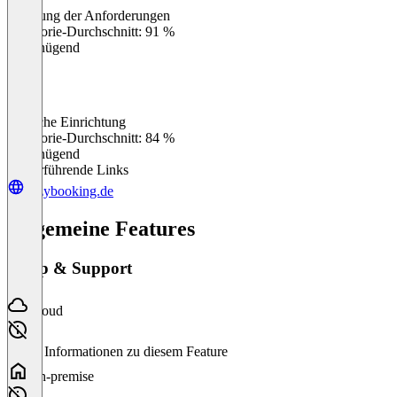
Erfüllung der Anforderungen
0
%
Kategorie-Durchschnitt: 91 %
Ungenügend
Einfache Einrichtung
0
%
Kategorie-Durchschnitt: 84 %
Ungenügend
Weiterführende Links
eazybooking.de
Allgemeine Features
Setup & Support
Cloud
Keine Informationen zu diesem Feature
On-premise