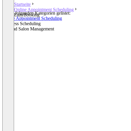
Startseite
Online Appointment Scheduling
In den folgenden Kategorien gelistet:
EazyBooking
Online Appointment Scheduling
Business Scheduling
Spa and Salon Management