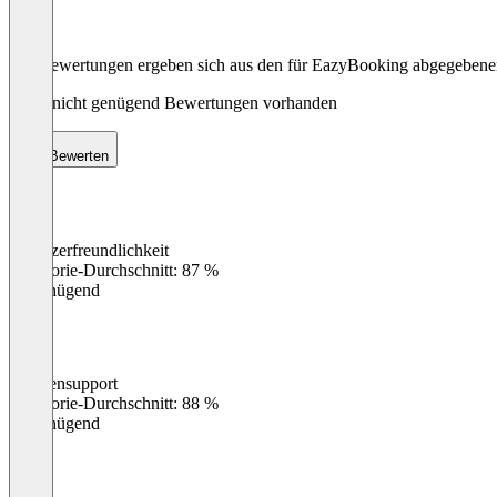
Die Bewertungen ergeben sich aus den für EazyBooking abgegeben
Noch nicht genügend Bewertungen vorhanden
Bewerten
Benutzerfreundlichkeit
0
%
Kategorie-Durchschnitt: 87 %
Ungenügend
Kundensupport
0
%
Kategorie-Durchschnitt: 88 %
Ungenügend