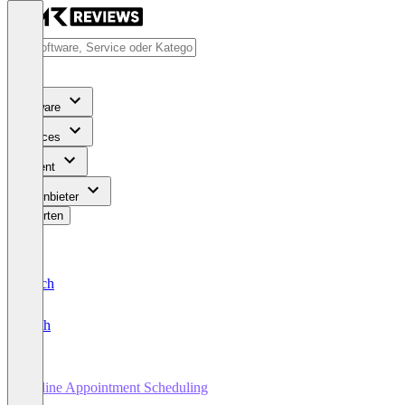
Software
Services
Content
Für Anbieter
Bewerten
Deutsch
English
Online Appointment Scheduling