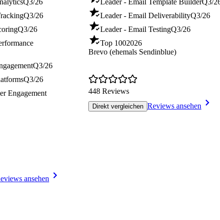
nalytics
Q3/26
Leader - Email Template Builder
Q3/2
Tracking
Q3/26
Leader - Email Deliverability
Q3/26
coring
Q3/26
Leader - Email Testing
Q3/26
Performance
Top 100
2026
Brevo (ehemals Sendinblue)
Engagement
Q3/26
latforms
Q3/26
448 Reviews
mer Engagement
Reviews ansehen
Direkt vergleichen
eviews ansehen