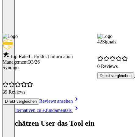
42Signals
Top Rated - Product Information
Management
Q3/26
0 Reviews
Syndigo
R
Direkt vergleichen
39 Reviews
Reviews ansehen
Direkt vergleichen
Item
Alle Alternativen zu e.fundamentals
1
of
So schätzen User das Tool ein
8