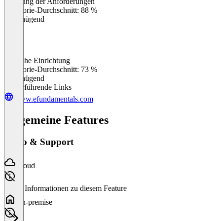
Erfüllung der Anforderungen
0
%
Kategorie-Durchschnitt: 88 %
Ungenügend
Einfache Einrichtung
0
%
Kategorie-Durchschnitt: 73 %
Ungenügend
Weiterführende Links
www.efundamentals.com
Allgemeine Features
Setup & Support
Cloud
Keine Informationen zu diesem Feature
On-premise