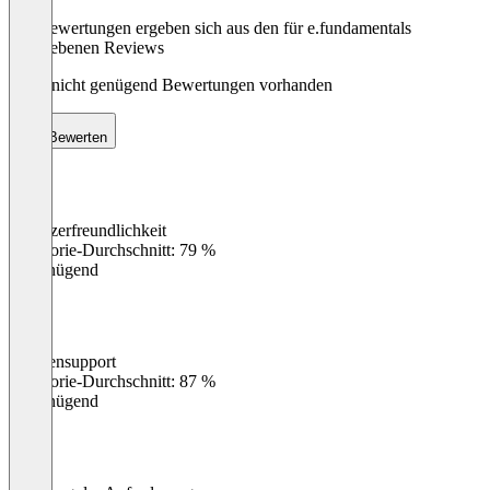
Die Bewertungen ergeben sich aus den für e.fundamentals
abgegebenen Reviews
Noch nicht genügend Bewertungen vorhanden
Bewerten
Benutzerfreundlichkeit
0
%
Kategorie-Durchschnitt: 79 %
Ungenügend
Kundensupport
0
%
Kategorie-Durchschnitt: 87 %
Ungenügend