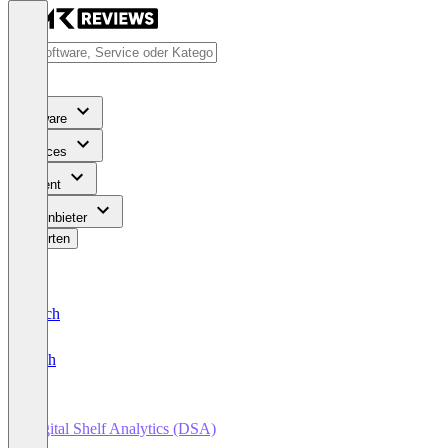
Software
Services
Content
Für Anbieter
Bewerten
Deutsch
English
Digital Shelf Analytics (DSA)