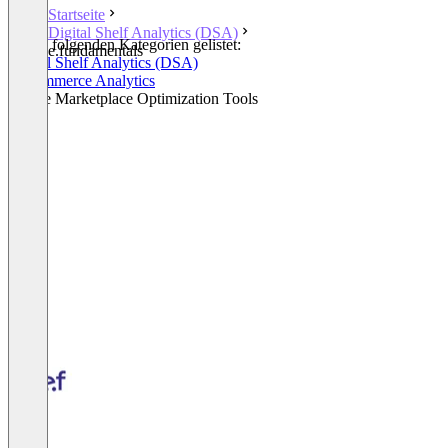
Startseite
Digital Shelf Analytics (DSA)
In den folgenden Kategorien gelistet:
e.fundamentals
Digital Shelf Analytics (DSA)
E-Commerce Analytics
Online Marketplace Optimization Tools