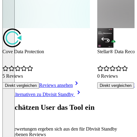
Cove Data Protection
Stellar® Data Recov
5 Reviews
0 Reviews
Reviews ansehen
R
Direkt vergleichen
Direkt vergleichen
Item
Alle Alternativen zu Dbvisit Standby
1
of
So schätzen User das Tool ein
8
Die Bewertungen ergeben sich aus den für Dbvisit Standby
abgegebenen Reviews