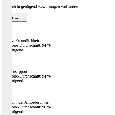
Noch nicht genügend Bewertungen vorhanden
Bewerten
Benutzerfreundlichkeit
0
%
Kategorie-Durchschnitt: 94 %
Ungenügend
Kundensupport
0
%
Kategorie-Durchschnitt: 94 %
Ungenügend
Erfüllung der Anforderungen
0
%
Kategorie-Durchschnitt: 96 %
Ungenügend