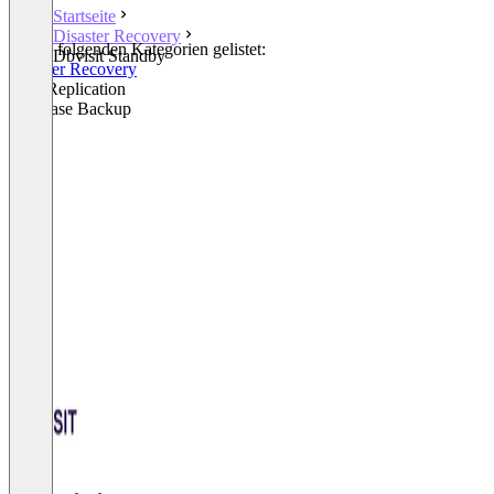
Startseite
Disaster Recovery
In den folgenden Kategorien gelistet:
Dbvisit Standby
Disaster Recovery
Data Replication
Database Backup