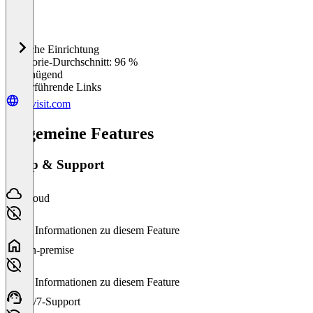
Einfache Einrichtung
0
%
Kategorie-Durchschnitt: 96 %
Ungenügend
Weiterführende Links
dbvisit.com
Allgemeine Features
Setup & Support
Cloud
Keine Informationen zu diesem Feature
On-premise
Keine Informationen zu diesem Feature
24/7-Support