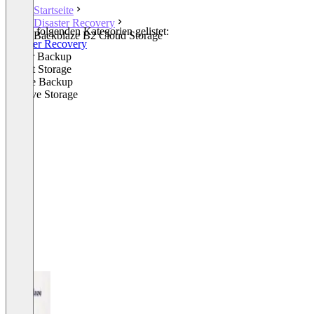
Startseite
Disaster Recovery
In den folgenden Kategorien gelistet:
Backblaze B2 Cloud Storage
Disaster Recovery
Server Backup
Object Storage
Online Backup
Archive Storage