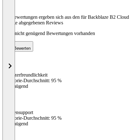
Die Bewertungen ergeben sich aus den für Backblaze B2 Cloud
Storage abgegebenen Reviews
Noch nicht genügend Bewertungen vorhanden
Bewerten
Benutzerfreundlichkeit
0
%
Kategorie-Durchschnitt: 95 %
Ungenügend
Kundensupport
0
%
Kategorie-Durchschnitt: 95 %
Ungenügend