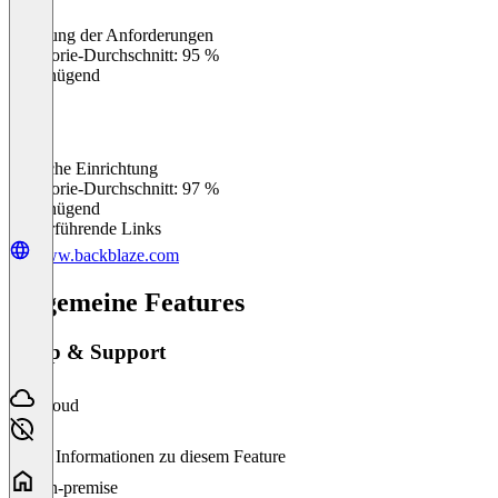
Erfüllung der Anforderungen
0
%
Kategorie-Durchschnitt: 95 %
Ungenügend
Einfache Einrichtung
0
%
Kategorie-Durchschnitt: 97 %
Ungenügend
Weiterführende Links
www.backblaze.com
Allgemeine Features
Setup & Support
Cloud
Keine Informationen zu diesem Feature
On-premise