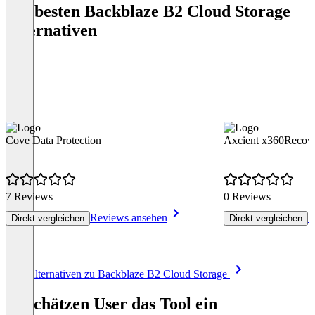
Die besten Backblaze B2 Cloud Storage
Alternativen
Cove Data Protection
Axcient x360Recov
7 Reviews
0 Reviews
Reviews ansehen
R
Direkt vergleichen
Direkt vergleichen
Item
Alle Alternativen zu Backblaze B2 Cloud Storage
1
of
So schätzen User das Tool ein
8