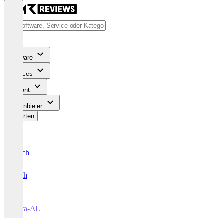
Software
Services
Content
Für Anbieter
Bewerten
Deutsch
English
Data-AL