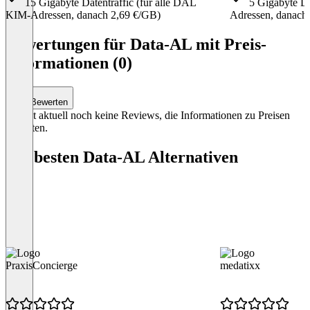
15 Gigabyte Datentraffic (für alle DAL
5 Gigabyte Da
KIM-Adressen, danach 2,69 €/GB)
Adressen, danach
Item
1
Bewertungen für Data-AL mit Preis-
of
Informationen (0)
3
Bewerten
Es gibt aktuell noch keine Reviews, die Informationen zu Preisen
enthalten.
Die besten Data-AL Alternativen
PraxisConcierge
medatixx