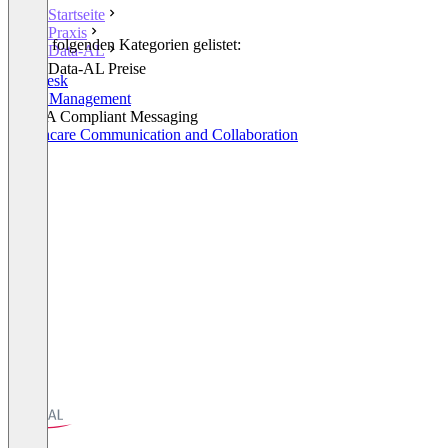
Startseite
Praxis
In den folgenden Kategorien gelistet:
Data-AL
Praxis
Data-AL Preise
Helpdesk
Order Management
HIPAA Compliant Messaging
Healthcare Communication and Collaboration