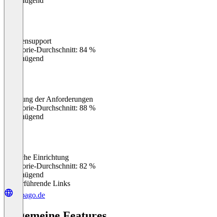
Ungenügend
Kundensupport
0
%
Kategorie-Durchschnitt: 84 %
Ungenügend
Erfüllung der Anforderungen
0
%
Kategorie-Durchschnitt: 88 %
Ungenügend
Einfache Einrichtung
0
%
Kategorie-Durchschnitt: 82 %
Ungenügend
Weiterführende Links
copago.de
Allgemeine Features