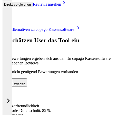
Reviews ansehen
Direkt vergleichen
Item
Alle Alternativen zu copago Kassensoftware
1
of
So schätzen User das Tool ein
8
Die Bewertungen ergeben sich aus den für copago Kassensoftware
abgegebenen Reviews
Noch nicht genügend Bewertungen vorhanden
Bewerten
Benutzerfreundlichkeit
0
%
Kategorie-Durchschnitt: 85 %