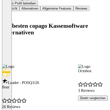
Dieses Profil betreiben
Übersicht
Alternativen
Allgemeine Features
Reviews
Die besten copago Kassensoftware
Alternativen
Octobox
Leader - POS
Q3/26
flour
3 Reviews
R
Direkt vergleichen
26 Reviews