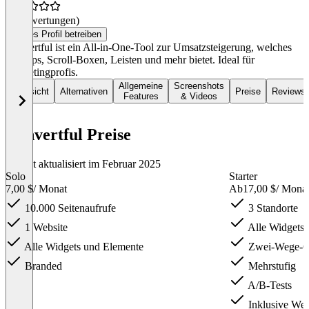
(0 Bewertungen)
Dieses Profil betreiben
Convertful ist ein All-in-One-Tool zur Umsatzsteigerung, welches
Pop-ups, Scroll-Boxen, Leisten und mehr bietet. Ideal für
Marketingprofis.
Allgemeine
Screenshots
Übersicht
Alternativen
Preise
Reviews
Features
& Videos
Convertful Preise
Zuletzt aktualisiert im Februar 2025
Solo
Starter
7,00 $
/ Monat
Ab
17,00 $
/ Mona
10.000 Seitenaufrufe
3 Standorte
1 Website
Alle Widgets 
Alle Widgets und Elemente
Zwei-Wege-C
Branded
Mehrstufig
A/B-Tests
Inklusive We