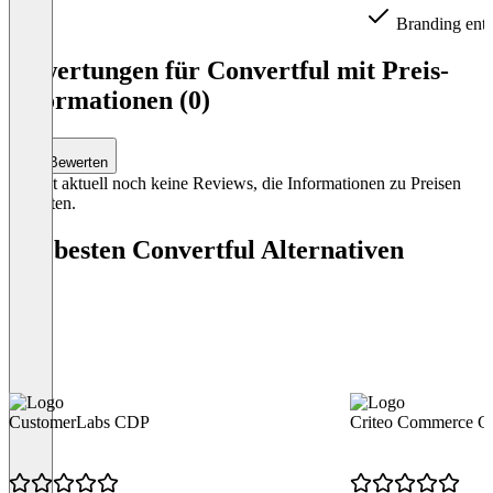
Branding entf
Item
1
Bewertungen für Convertful mit Preis-
of
Informationen (0)
4
Bewerten
Es gibt aktuell noch keine Reviews, die Informationen zu Preisen
enthalten.
Die besten Convertful Alternativen
CustomerLabs CDP
Criteo Commerce G