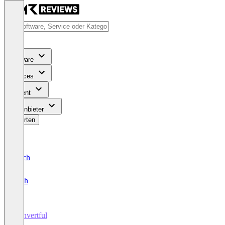
Software
Services
Content
Für Anbieter
Bewerten
Deutsch
English
Convertful