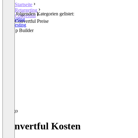
Startseite
Retargeting
In den folgenden Kategorien gelistet:
Convertful
Retargeting
Convertful Preise
A/B Testing
Pop-Up Builder
Convertful Kosten