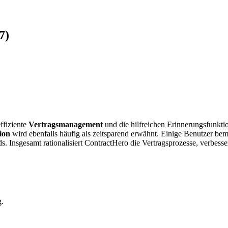
7)
ffiziente
Vertragsmanagement
und die hilfreichen Erinnerungsfunkti
ion
wird ebenfalls häufig als zeitsparend erwähnt. Einige Benutzer be
nsgesamt rationalisiert ContractHero die Vertragsprozesse, verbessert
g.