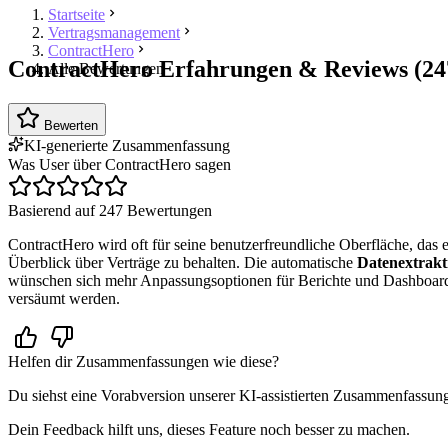
Startseite
Vertragsmanagement
ContractHero
ContractHero Erfahrungen & Reviews (24
Alle Bewertungen
Bewerten
KI-generierte Zusammenfassung
Was User über ContractHero sagen
Basierend auf 247 Bewertungen
ContractHero wird oft für seine benutzerfreundliche Oberfläche, das e
Überblick über Verträge zu behalten. Die automatische
Datenextrakt
wünschen sich mehr Anpassungsoptionen für Berichte und Dashboards. I
versäumt werden.
Helfen dir Zusammenfassungen wie diese?
Du siehst eine Vorabversion unserer KI-assistierten Zusammenfassun
Dein Feedback hilft uns, dieses Feature noch besser zu machen.