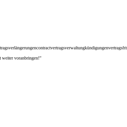
rtragsverlängerungen
contract
vertragsverwaltung
kündigungen
vertragsfri
 weiter voranbringen!”