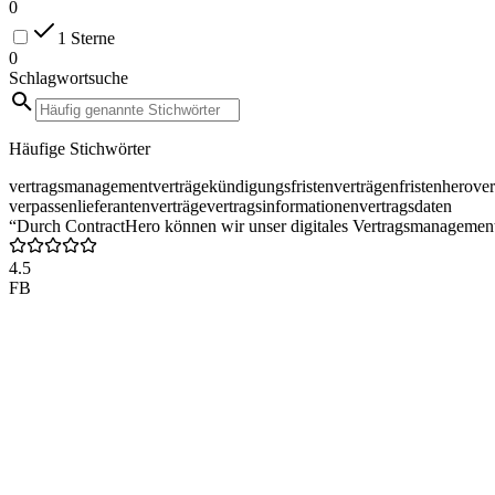
0
1 Sterne
0
Schlagwortsuche
Häufige Stichwörter
vertragsmanagement
verträge
kündigungsfristen
verträgen
fristen
hero
ve
verpassen
lieferantenverträge
vertragsinformationen
vertragsdaten
“Durch ContractHero können wir unser digitales Vertragsmanagement
4.5
FB