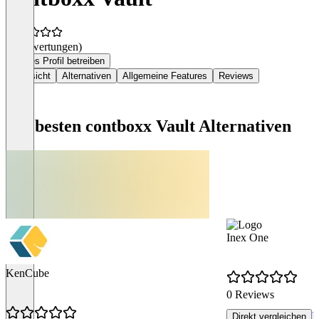
(0 Bewertungen)
Dieses Profil betreiben
Übersicht
Alternativen
Allgemeine Features
Reviews
Die besten contboxx Vault Alternativen
Inex One
KenCube
0 Reviews
R
Direkt vergleichen