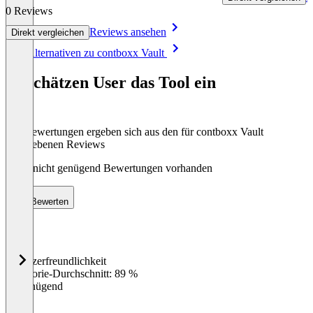
0 Reviews
Reviews ansehen
Direkt vergleichen
Item
Alle Alternativen zu contboxx Vault
1
of
So schätzen User das Tool ein
8
Die Bewertungen ergeben sich aus den für contboxx Vault
abgegebenen Reviews
Noch nicht genügend Bewertungen vorhanden
Bewerten
Benutzerfreundlichkeit
0
%
Kategorie-Durchschnitt: 89 %
Ungenügend