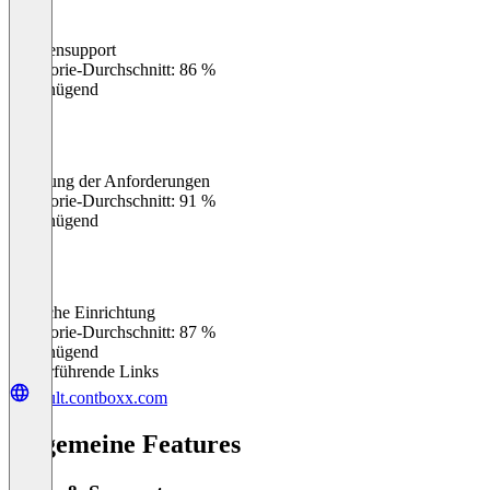
Kundensupport
0
%
Kategorie-Durchschnitt: 86 %
Ungenügend
Erfüllung der Anforderungen
0
%
Kategorie-Durchschnitt: 91 %
Ungenügend
Einfache Einrichtung
0
%
Kategorie-Durchschnitt: 87 %
Ungenügend
Weiterführende Links
vault.contboxx.com
Allgemeine Features