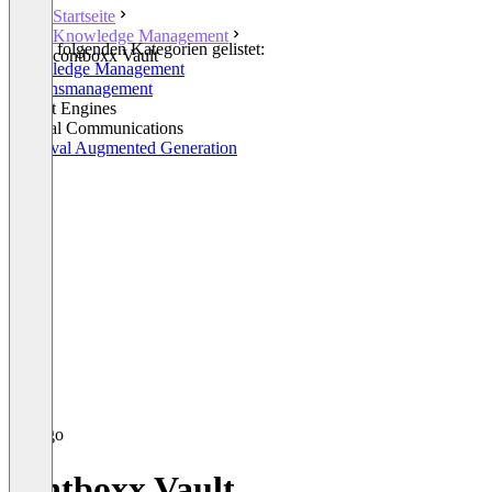
Startseite
Knowledge Management
In den folgenden Kategorien gelistet:
contboxx Vault
Knowledge Management
Wissensmanagement
Insight Engines
Internal Communications
Retrieval Augmented Generation
contboxx Vault