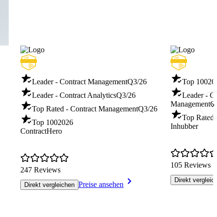
Leader - Contract Management
Q3/26
Top 100
20
Leader - Contract Analytics
Q3/26
Leader - Ce
Management
Q
Top Rated - Contract Management
Q3/26
Top Rated 
Top 100
2026
Inhubber
ContractHero
105 Reviews
247 Reviews
Direkt vergleic
Preise ansehen
Direkt vergleichen