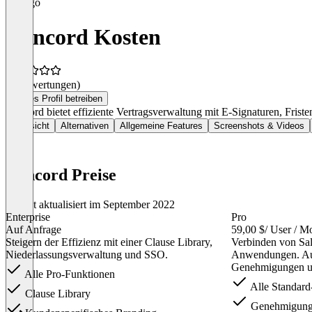
Concord Kosten
(0 Bewertungen)
Dieses Profil betreiben
Concord bietet effiziente Vertragsverwaltung mit E-Signaturen, Fris
Übersicht
Alternativen
Allgemeine Features
Screenshots & Videos
Concord Preise
Zuletzt aktualisiert im September 2022
Enterprise
Pro
Auf Anfrage
59,00 $
/ User / M
Steigern der Effizienz mit einer Clause Library,
Verbinden von Sal
Niederlassungsverwaltung und SSO.
Anwendungen. Au
Genehmigungen un
Alle Pro-Funktionen
Alle Standard
Clause Library
Genehmigung