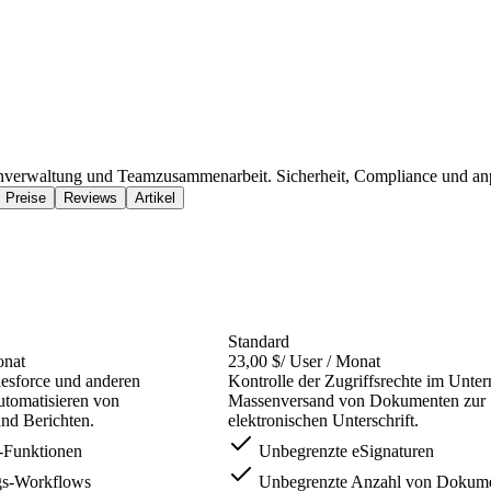
tenverwaltung und Teamzusammenarbeit. Sicherheit, Compliance und anp
Preise
Reviews
Artikel
Standard
onat
23,00 $
/ User / Monat
esforce und anderen
Kontrolle der Zugriffsrechte im Unte
tomatisieren von
Massenversand von Dokumenten zur
d Berichten.
elektronischen Unterschrift.
-Funktionen
Unbegrenzte eSignaturen
s-Workflows
Unbegrenzte Anzahl von Dokum