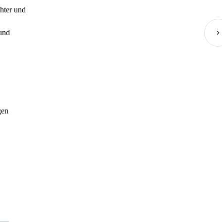
hter und
und
gen