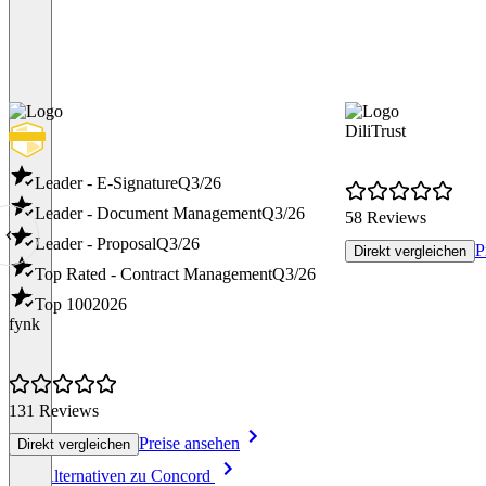
DiliTrust
Leader - E-Signature
Q3/26
Leader - Document Management
Q3/26
58 Reviews
Leader - Proposal
Q3/26
P
Direkt vergleichen
Top Rated - Contract Management
Q3/26
Top 100
2026
fynk
131 Reviews
Preise ansehen
Direkt vergleichen
Item
Alle Alternativen zu Concord
1