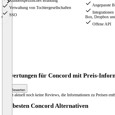
Kundenspezifisches Branding
Angepasste Be
Verwaltung von Tochtergesellschaften
Integrationen 
SSO
Box, Dropbox und
Offene API
Item
1
Bewertungen für Concord mit Preis-Inform
of
3
Bewerten
Es gibt aktuell noch keine Reviews, die Informationen zu Preisen enth
Die besten Concord Alternativen