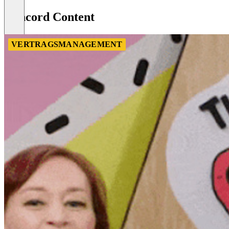
of
Concord Content
8
VERTRAGSMANAGEMENT