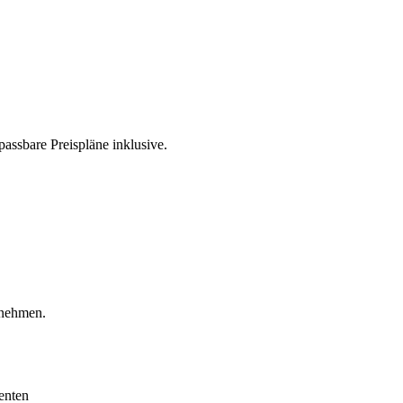
assbare Preispläne inklusive.
rnehmen.
enten