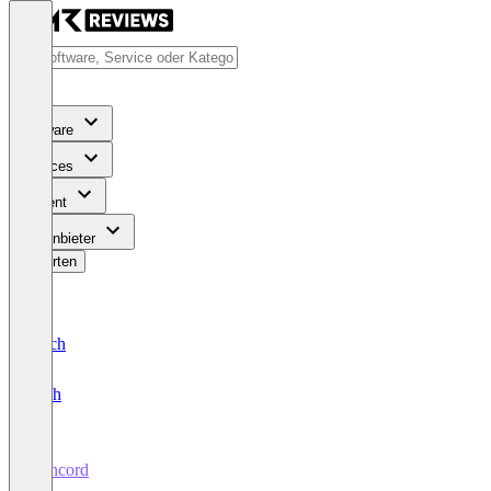
Software
Services
Content
Für Anbieter
Bewerten
Deutsch
English
Concord