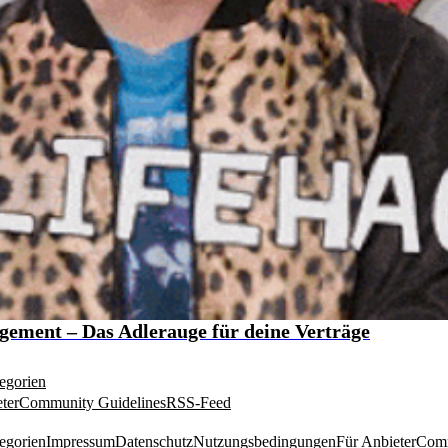
gement – Das Adlerauge für deine Verträge
egorien
ter
Community Guidelines
RSS-Feed
egorien
Impressum
Datenschutz
Nutzungsbedingungen
Für Anbieter
Comm