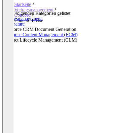
Startseite
Vertragsmanagement
In den folgenden Kategorien gelistet:
Concord
Vertragsmanagement
Concord Preise
E-Signature
Salesforce CRM Document Generation
Enterprise Content Management (ECM)
Contract Lifecycle Management (CLM)