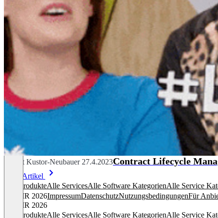
Contract Lifecycle Mana
Margit Kustor-Neubauer
27.4.2023
Mehr Artikel
Alle Produkte
Alle Services
Alle Software Kategorien
Alle Service Kat
© OMR 2026
Impressum
Datenschutz
Nutzungsbedingungen
Für Anbie
© OMR 2026
Alle Produkte
Alle Services
Alle Software Kategorien
Alle Service Kat