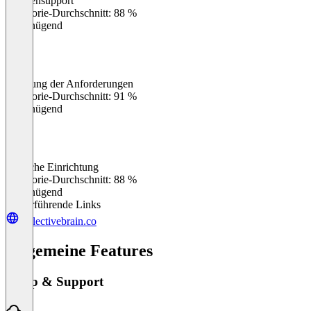
Kundensupport
0
%
Kategorie-Durchschnitt: 88 %
Ungenügend
Erfüllung der Anforderungen
0
%
Kategorie-Durchschnitt: 91 %
Ungenügend
Einfache Einrichtung
0
%
Kategorie-Durchschnitt: 88 %
Ungenügend
Weiterführende Links
collectivebrain.co
Allgemeine Features
Setup & Support