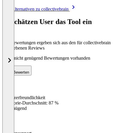
Item
Alle Alternativen zu collectivebrain
1
of
So schätzen User das Tool ein
8
Die Bewertungen ergeben sich aus den für collectivebrain
abgegebenen Reviews
Noch nicht genügend Bewertungen vorhanden
Bewerten
Benutzerfreundlichkeit
0
%
Kategorie-Durchschnitt: 87 %
Ungenügend