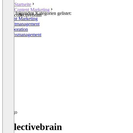
Startseite
Content Marketing
In den folgenden Kategorien gelistet:
collectivebrain
Content Marketing
Projektmanagement
Collaboration
Wissensmanagement
collectivebrain