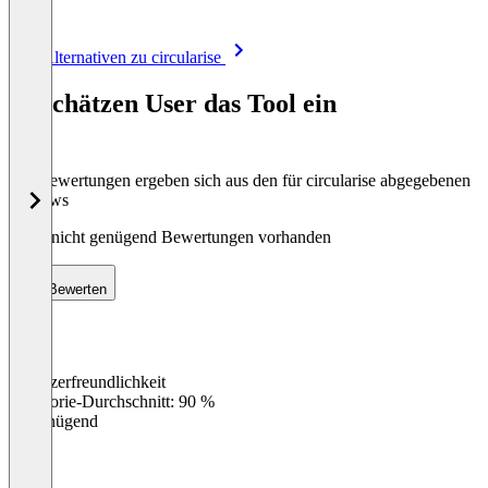
Item
Alle Alternativen zu circularise
1
of
So schätzen User das Tool ein
8
Die Bewertungen ergeben sich aus den für circularise abgegebenen
Reviews
Noch nicht genügend Bewertungen vorhanden
Bewerten
Benutzerfreundlichkeit
0
%
Kategorie-Durchschnitt: 90 %
Ungenügend