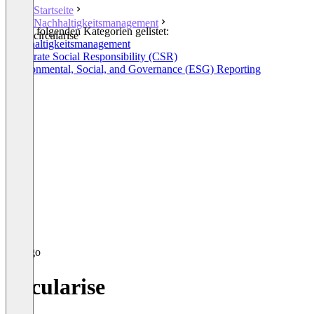
Startseite
Nachhaltigkeitsmanagement
In den folgenden Kategorien gelistet:
circularise
Nachhaltigkeitsmanagement
Corporate Social Responsibility (CSR)
Environmental, Social, and Governance (ESG) Reporting
circularise