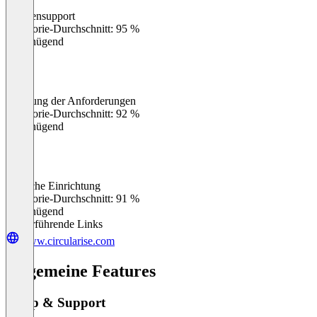
Kundensupport
0
%
Kategorie-Durchschnitt: 95 %
Ungenügend
Erfüllung der Anforderungen
0
%
Kategorie-Durchschnitt: 92 %
Ungenügend
Einfache Einrichtung
0
%
Kategorie-Durchschnitt: 91 %
Ungenügend
Weiterführende Links
www.circularise.com
Allgemeine Features
Setup & Support