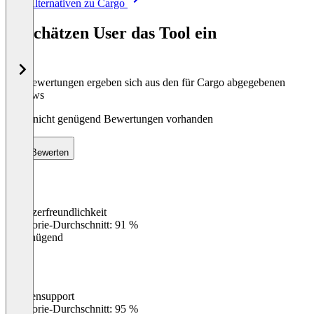
Alle Alternativen zu Cargo
1
of
So schätzen User das Tool ein
8
Die Bewertungen ergeben sich aus den für Cargo abgegebenen
Reviews
Noch nicht genügend Bewertungen vorhanden
Bewerten
Benutzerfreundlichkeit
0
%
Kategorie-Durchschnitt: 91 %
Ungenügend
Kundensupport
0
%
Kategorie-Durchschnitt: 95 %