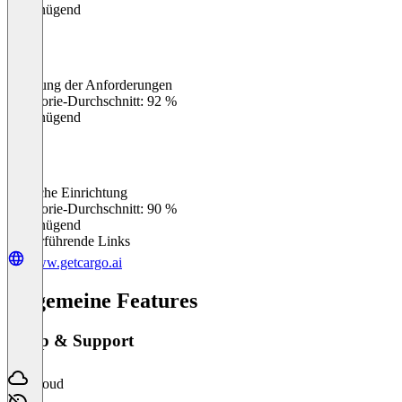
Ungenügend
Erfüllung der Anforderungen
0
%
Kategorie-Durchschnitt: 92 %
Ungenügend
Einfache Einrichtung
0
%
Kategorie-Durchschnitt: 90 %
Ungenügend
Weiterführende Links
www.getcargo.ai
Allgemeine Features
Setup & Support
Cloud