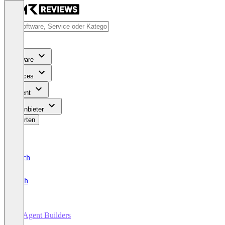
Software
Services
Content
Für Anbieter
Bewerten
Deutsch
English
AI Agent Builders