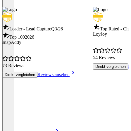
Leader - Lead Capture
Q3/26
Top Rated - Cha
LoyJoy
Top 100
2026
snapAddy
54 Reviews
73 Reviews
R
Direkt vergleichen
Reviews ansehen
Direkt vergleichen
Item