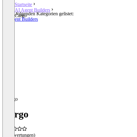
Startseite
AI Agent Builders
In den folgenden Kategorien gelistet:
Cargo
AI Agent Builders
Cargo
(0 Bewertungen)