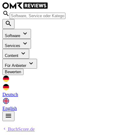
Software
Services
Content
Für Anbieter
Bewerten
Deutsch
English
BuchScore.de