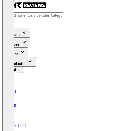
Software
Services
Content
Für Anbieter
Bewerten
Deutsch
English
BRYTER