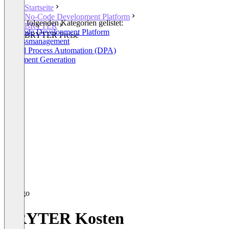
Startseite
No-Code Development Platform
In den folgenden Kategorien gelistet:
BRYTER
No-Code Development Platform
BRYTER Preise
Prozessmanagement
Digital Process Automation (DPA)
Document Generation
BRYTER Kosten