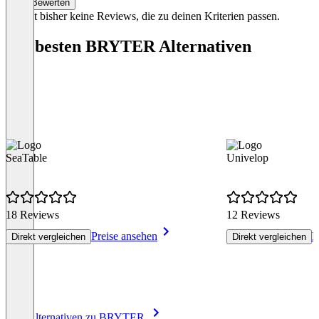
Bewerten
Es gibt bisher keine Reviews, die zu deinen Kriterien passen.
Die besten BRYTER Alternativen
SeaTable
Univelop
18 Reviews
12 Reviews
Preise ansehen
P
Direkt vergleichen
Direkt vergleichen
Item
Alle Alternativen zu BRYTER