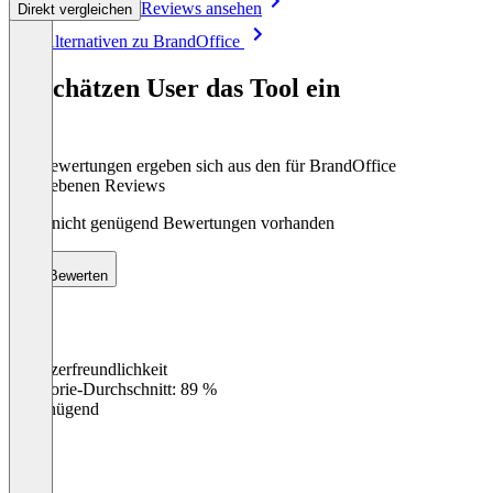
Reviews ansehen
Direkt vergleichen
Item
Alle Alternativen zu BrandOffice
1
of
So schätzen User das Tool ein
8
Die Bewertungen ergeben sich aus den für BrandOffice
abgegebenen Reviews
Noch nicht genügend Bewertungen vorhanden
Bewerten
Benutzerfreundlichkeit
0
%
Kategorie-Durchschnitt: 89 %
Ungenügend