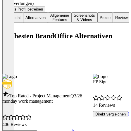
(0 Bewertungen)
Dieses Profil betreiben
Allgemeine
Screenshots
Übersicht
Alternativen
Preise
Reviews
Features
& Videos
Die besten BrandOffice Alternativen
FP Sign
Top Rated - Project Management
Q3/26
monday work management
14 Reviews
R
Direkt vergleichen
406 Reviews