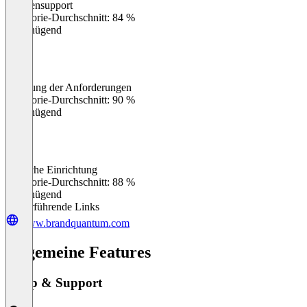
Kundensupport
0
%
Kategorie-Durchschnitt: 84 %
Ungenügend
Erfüllung der Anforderungen
0
%
Kategorie-Durchschnitt: 90 %
Ungenügend
Einfache Einrichtung
0
%
Kategorie-Durchschnitt: 88 %
Ungenügend
Weiterführende Links
www.brandquantum.com
Allgemeine Features
Setup & Support