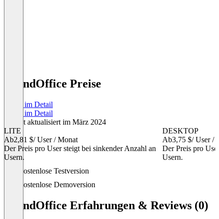
BrandOffice Preise
Preise im Detail
Preise im Detail
Zuletzt aktualisiert im März 2024
LITE
DESKTOP
Ab
2,81 $
/ User / Monat
Ab
3,75 $
/ User /
Der Preis pro User steigt bei sinkender Anzahl an
Der Preis pro User
Usern.
Usern.
Item
Kostenlose Testversion
1
of
Kostenlose Demoversion
2
BrandOffice Erfahrungen & Reviews (0)