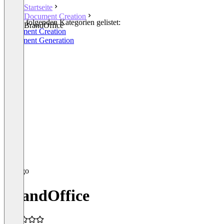
Startseite
Document Creation
In den folgenden Kategorien gelistet:
BrandOffice
Document Creation
Document Generation
BrandOffice