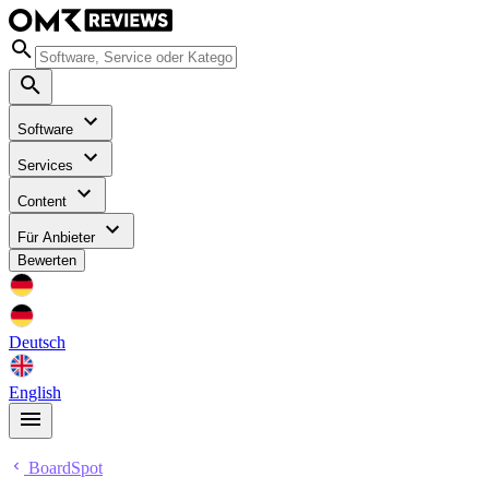
Software
Services
Content
Für Anbieter
Bewerten
Deutsch
English
BoardSpot