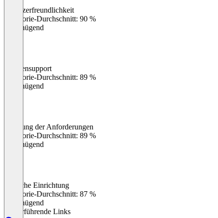
Benutzerfreundlichkeit
0
%
Kategorie-Durchschnitt: 90 %
Ungenügend
Kundensupport
0
%
Kategorie-Durchschnitt: 89 %
Ungenügend
Erfüllung der Anforderungen
0
%
Kategorie-Durchschnitt: 89 %
Ungenügend
Einfache Einrichtung
0
%
Kategorie-Durchschnitt: 87 %
Ungenügend
Weiterführende Links