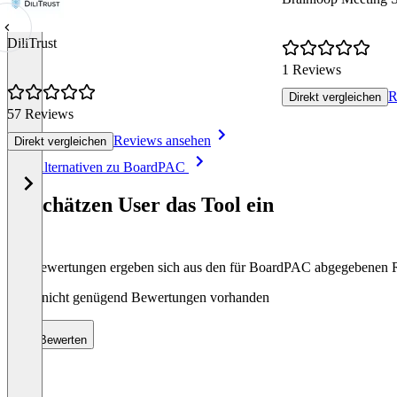
DiliTrust
1 Reviews
R
Direkt vergleichen
57 Reviews
Reviews ansehen
Direkt vergleichen
Item
Alle Alternativen zu BoardPAC
1
of
So schätzen User das Tool ein
8
Die Bewertungen ergeben sich aus den für BoardPAC abgegebenen 
Noch nicht genügend Bewertungen vorhanden
Bewerten