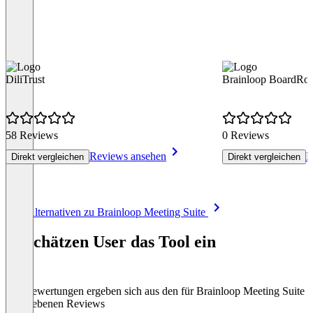
DiliTrust
Brainloop BoardRo
58 Reviews
0 Reviews
Reviews ansehen
R
Direkt vergleichen
Direkt vergleichen
Item
Alle Alternativen zu Brainloop Meeting Suite
1
of
So schätzen User das Tool ein
8
Die Bewertungen ergeben sich aus den für Brainloop Meeting Suite
abgegebenen Reviews