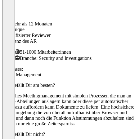
Vor mehr als 12 Monaten
Dominique
Verifizierter Reviewer
Assistenz des AR
51-1000 Mitarbeiter:innen
Branche: Security and Investigations
Use cases:
Board Management
Was gefällt Dir am besten?
Einfaches Meetingmanagement mit simplen Prozessen die man an
andere Abteilungen auslagern kann oder diese per automatischer
Mail dazu auffordern kann Dokumente zu liefern. Eine hochsichere
Datenumgebung die von überall aufrufbar ist über Browser und
Tablet und dann noch die Funktion Abstimmungen abzuhalten sind
einfach nur eine große Zeitersparniss.
Was gefällt Dir nicht?