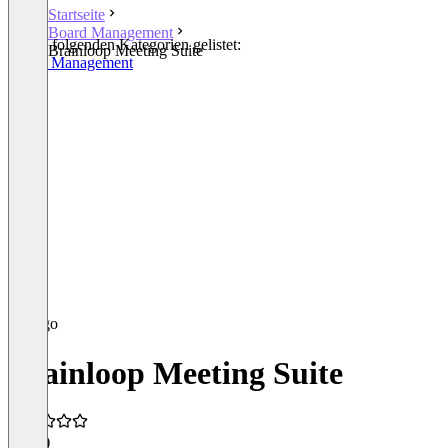
Startseite
Board Management
In den folgenden Kategorien gelistet:
Brainloop Meeting Suite
Board Management
Brainloop Meeting Suite
5,0
(1)