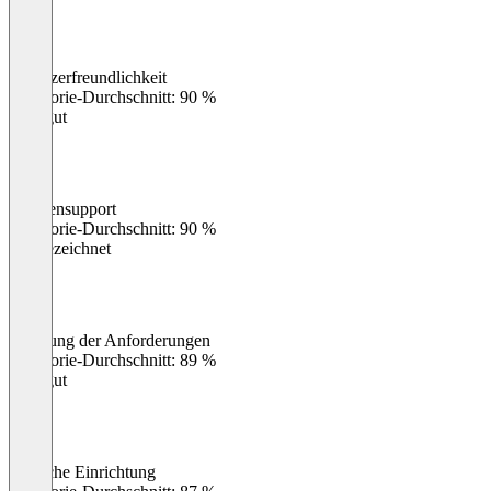
Benutzerfreundlichkeit
0
%
Kategorie-Durchschnitt: 90 %
Sehr gut
Kundensupport
0
%
Kategorie-Durchschnitt: 90 %
Ausgezeichnet
Erfüllung der Anforderungen
0
%
Kategorie-Durchschnitt: 89 %
Sehr gut
Einfache Einrichtung
0
%