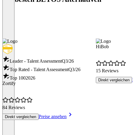
HiBob
Leader - Talent Assessment
Q3/26
Top Rated - Talent Assessment
Q3/26
15 Reviews
Top 100
2026
P
Direkt vergleichen
Zortify
84 Reviews
Preise ansehen
Direkt vergleichen