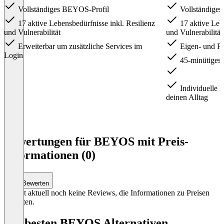
Vollständiges BEYOS-Profil
Vollständige
17 aktive Lebensbedürfnisse inkl. Resilienz
17 aktive Lebe
und Vulnerabilität ‍
und Vulnerabilität
Erweiterbar um zusätzliche Services im
Eigen- und 
Login
45-minütiges
‍
Individuelle 
deinen Alltag
Item
1
Bewertungen für BEYOS mit Preis-
of
Informationen (0)
3
Bewerten
Es gibt aktuell noch keine Reviews, die Informationen zu Preisen
enthalten.
Die besten BEYOS Alternativen