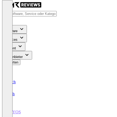
Software
Services
Content
Für Anbieter
Bewerten
Deutsch
English
BEYOS