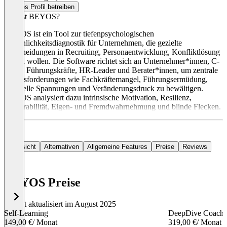
Dieses Profil betreiben
Was ist BEYOS?
BEYOS ist ein Tool zur tiefenpsychologischen
Persönlichkeitsdiagnostik für Unternehmen, die gezielte
Entscheidungen in Recruiting, Personaentwicklung, Konfliktlösung
treffen wollen. Die Software richtet sich an Unternehmer*innen, C-
Level, Führungskräfte, HR-Leader und Berater*innen, um zentrale
Herausforderungen wie Fachkräftemangel, Führungsermüdung,
kulturelle Spannungen und Veränderungsdruck zu bewältigen.
BEYOS analysiert dazu intrinsische Motivation, Resilienz,
Vulnerabilität, Eigen- und Fremdwahrnehmung und blinde Flecken.
Übersicht
Alternativen
Allgemeine Features
Preise
Reviews
BEYOS Preise
Zuletzt aktualisiert im August 2025
Self-Learning
DeepDive Coachi
149,00 €
/ Monat
319,00 €
/ Monat