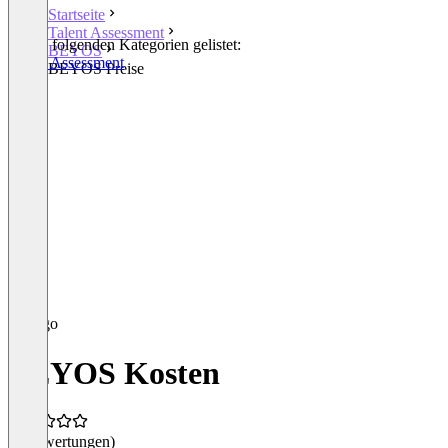
Startseite
Talent Assessment
In den folgenden Kategorien gelistet:
BEYOS
Talent Assessment
BEYOS Preise
BEYOS Kosten
(0 Bewertungen)