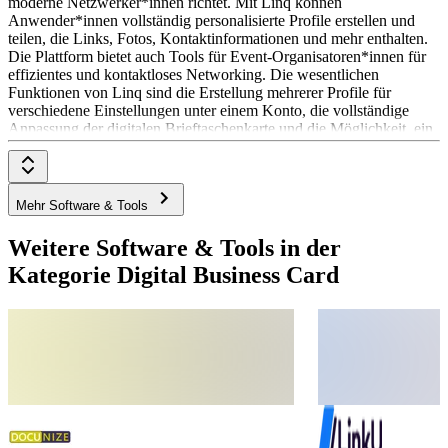
moderne Netzwerker*innen richtet. Mit Linq können
Anwender*innen vollständig personalisierte Profile erstellen und
teilen, die Links, Fotos, Kontaktinformationen und mehr enthalten.
Die Plattform bietet auch Tools für Event-Organisatoren*innen für
effizientes und kontaktloses Networking. Die wesentlichen
Funktionen von Linq sind die Erstellung mehrerer Profile für
verschiedene Einstellungen unter einem Konto, die vollständige
Anpassung der digitalen Brieftaschenkarte und die Möglichkeit, ein
oder mehrere Profile an mehrere Produkte anzuhängen. Linq bietet
verschiedene Preispläne an, darunter Linq für Teams und Linq Pro.
Die genauen Preise können auf der Website des Anbieters
eingesehen werden.
Mehr Software & Tools
Weitere Software & Tools in der
Kategorie Digital Business Card