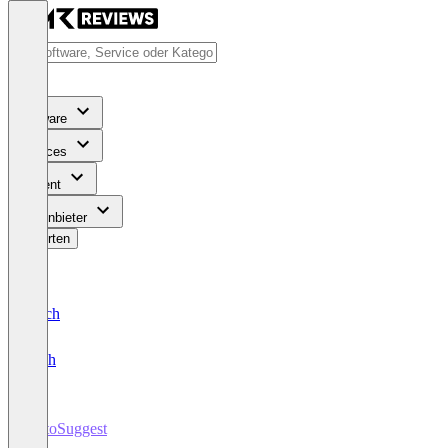
Software
Services
Content
Für Anbieter
Bewerten
Deutsch
English
AutoSuggest