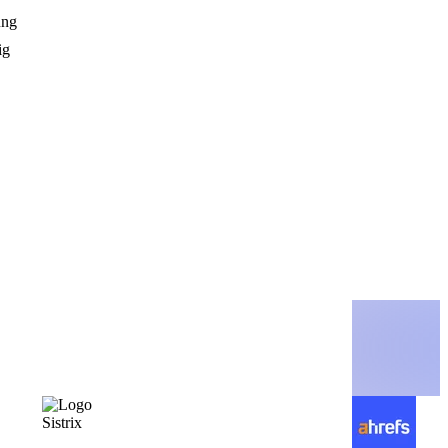
ung
ig
Sistrix