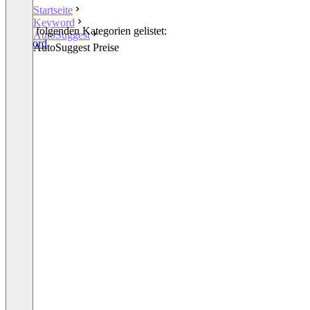
Startseite
Keyword
In den folgenden Kategorien gelistet:
AutoSuggest
Keyword
AutoSuggest Preise