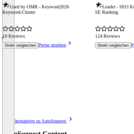
Used by OMR - Keyword
2026
Leader - SEO K
Keyword-Cluster
SE Ranking
10 Reviews
124 Reviews
Preise ansehen
P
Direkt vergleichen
Direkt vergleichen
Item
Alle Alternativen zu AutoSuggest
1
of
AutoSuggest Content
8