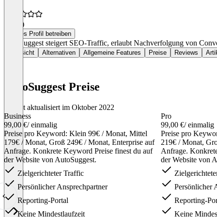
3,0
(1)
Dieses Profil betreiben
AutoSuggest steigert SEO-Traffic, erlaubt Nachverfolgung von Conve
Übersicht
Alternativen
Allgemeine Features
Preise
Reviews
Arti
AutoSuggest Preise
Zuletzt aktualisiert im Oktober 2022
Business
Pro
99,00 €
/ einmalig
99,00 €
/ einmalig
Preise pro Keyword: Klein 99€ / Monat, Mittel
Preise pro Keywor
179€ / Monat, Groß 249€ / Monat, Enterprise auf
219€ / Monat, Gro
Anfrage. Konkrete Keyword Preise finest du auf
Anfrage. Konkrete
der Website von AutoSuggest.
der Website von A
Zielgerichteter Traffic
Zielgerichteter
Persönlicher Ansprechpartner
Persönlicher 
Reporting-Portal
Reporting-Por
Keine Mindestlaufzeit
Keine Mindest