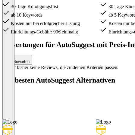
30 Tage Kündigungsfrist
30 Tage Kündi
ab 10 Keywords
ab 5 Keywor
Kosten nur bei erfolgreicher Listung
Kosten nur bei
Einrichtungs-Gebühr: 99€ einmalig
Einrichtungs-
Item
1
Bewertungen für AutoSuggest mit Preis-In
of
3
Bewerten
Es gibt bisher keine Reviews, die zu deinen Kriterien passen.
Die besten AutoSuggest Alternativen