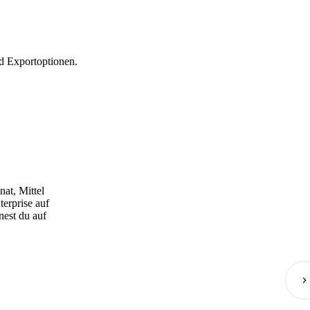
d Exportoptionen.
at, Mittel
erprise auf
nest du auf