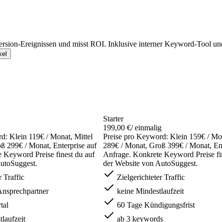
rsion-Ereignissen und misst ROI. Inklusive interner Keyword-Tool un
kel
Starter
199,00 €
/ einmalig
d: Klein 119€ / Monat, Mittel
Preise pro Keyword: Klein 159€ / Mon
ß 299€ / Monat, Enterprise auf
289€ / Monat, Groß 399€ / Monat, Ent
 Keyword Preise finest du auf
Anfrage. Konkrete Keyword Preise fi
utoSuggest.
der Website von AutoSuggest.
 Traffic
Zielgerichteter Traffic
Ansprechpartner
keine Mindestlaufzeit
tal
60 Tage Kündigungsfrist
laufzeit
ab 3 keywords