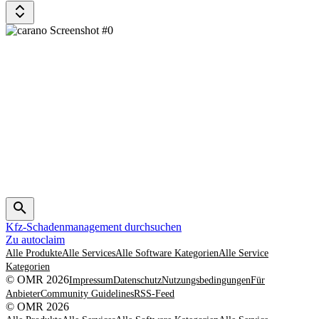
Kfz-Schadenmanagement durchsuchen
Zu autoclaim
Alle Produkte
Alle Services
Alle Software Kategorien
Alle Service
Kategorien
© OMR 2026
Impressum
Datenschutz
Nutzungsbedingungen
Für
Anbieter
Community Guidelines
RSS-Feed
© OMR 2026