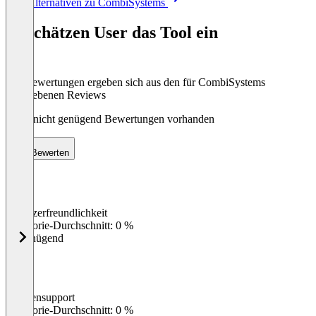
Alle Alternativen zu CombiSystems
1
of
So schätzen User das Tool ein
7
Die Bewertungen ergeben sich aus den für CombiSystems
abgegebenen Reviews
Noch nicht genügend Bewertungen vorhanden
Bewerten
Benutzerfreundlichkeit
0
%
Kategorie-Durchschnitt: 0 %
Ungenügend
Kundensupport
0
%
Kategorie-Durchschnitt: 0 %