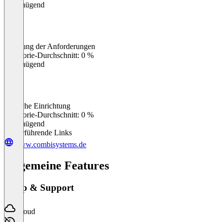
Ungenügend
Erfüllung der Anforderungen
0
%
Kategorie-Durchschnitt: 0 %
Ungenügend
Einfache Einrichtung
0
%
Kategorie-Durchschnitt: 0 %
Ungenügend
Weiterführende Links
www.combisystems.de
Allgemeine Features
Setup & Support
Cloud