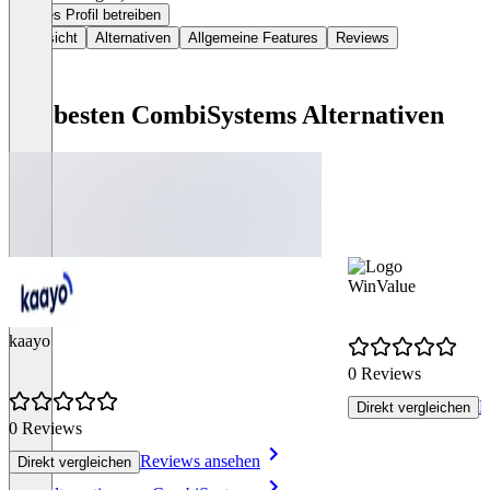
Dieses Profil betreiben
Übersicht
Alternativen
Allgemeine Features
Reviews
Die besten CombiSystems Alternativen
WinValue
kaayo
0 Reviews
R
Direkt vergleichen
0 Reviews
Reviews ansehen
Direkt vergleichen
Item