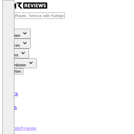
Software
Services
Content
Für Anbieter
Bewerten
Deutsch
English
CombiSystems