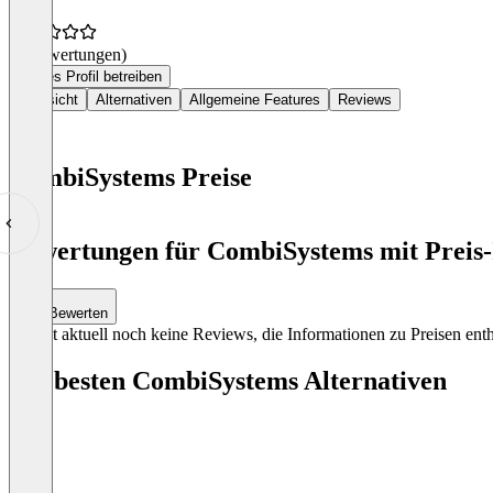
(0 Bewertungen)
Dieses Profil betreiben
Übersicht
Alternativen
Allgemeine Features
Reviews
CombiSystems Preise
Item
1
Bewertungen für CombiSystems mit Preis-
of
0
Bewerten
Es gibt aktuell noch keine Reviews, die Informationen zu Preisen enth
Die besten CombiSystems Alternativen