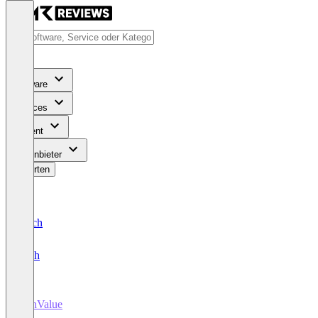
Software
Services
Content
Für Anbieter
Bewerten
Deutsch
English
WinValue