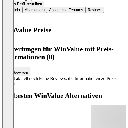
Dieses Profil betreiben
Übersicht
Alternativen
Allgemeine Features
Reviews
WinValue Preise
Item
1
Bewertungen für WinValue mit Preis-
of
Informationen (0)
0
Bewerten
Es gibt aktuell noch keine Reviews, die Informationen zu Preisen
enthalten.
Die besten WinValue Alternativen