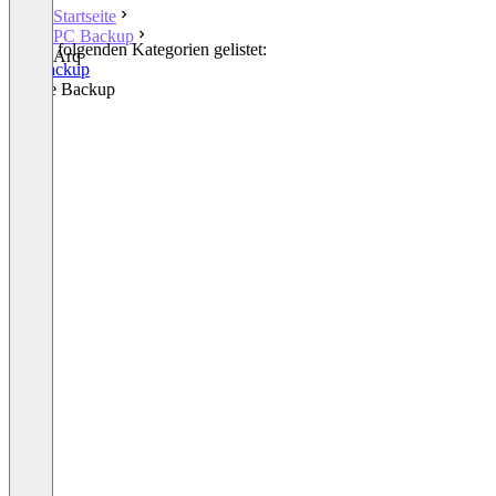
Startseite
PC Backup
In den folgenden Kategorien gelistet:
Arq
PC Backup
Online Backup