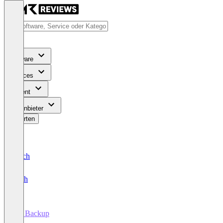
Software
Services
Content
Für Anbieter
Bewerten
Deutsch
English
PC Backup