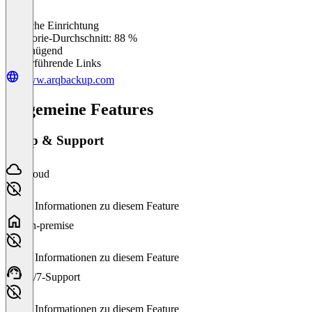
Einfache Einrichtung
0
%
Kategorie-Durchschnitt: 88 %
Ungenügend
Weiterführende Links
www.arqbackup.com
Allgemeine Features
Setup & Support
Cloud
Keine Informationen zu diesem Feature
On-premise
Keine Informationen zu diesem Feature
24/7-Support
Keine Informationen zu diesem Feature