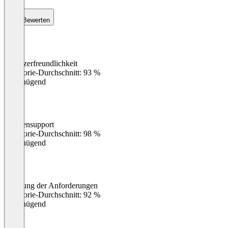
Bewerten
Benutzerfreundlichkeit
0
%
Kategorie-Durchschnitt: 93 %
Ungenügend
Kundensupport
0
%
Kategorie-Durchschnitt: 98 %
Ungenügend
Erfüllung der Anforderungen
0
%
Kategorie-Durchschnitt: 92 %
Ungenügend