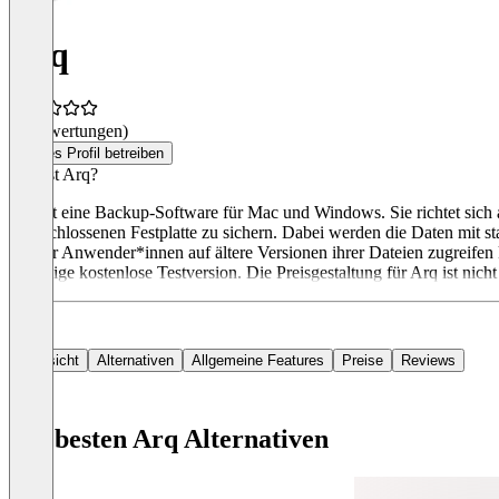
Arq
(0 Bewertungen)
Dieses Profil betreiben
Was ist Arq?
Arq ist eine Backup-Software für Mac und Windows. Sie richtet sich 
angeschlossenen Festplatte zu sichern. Dabei werden die Daten mit s
mit der Anwender*innen auf ältere Versionen ihrer Dateien zugreifen 
30-tägige kostenlose Testversion. Die Preisgestaltung für Arq ist nic
Übersicht
Alternativen
Allgemeine Features
Preise
Reviews
Die besten Arq Alternativen