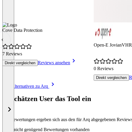
Cove Data Protection
Open-E JovianVHR
7 Reviews
Reviews ansehen
Direkt vergleichen
0 Reviews
R
Direkt vergleichen
Item
Alle Alternativen zu Arq
1
of
So schätzen User das Tool ein
8
Die Bewertungen ergeben sich aus den für Arq abgegebenen Review
Noch nicht genügend Bewertungen vorhanden