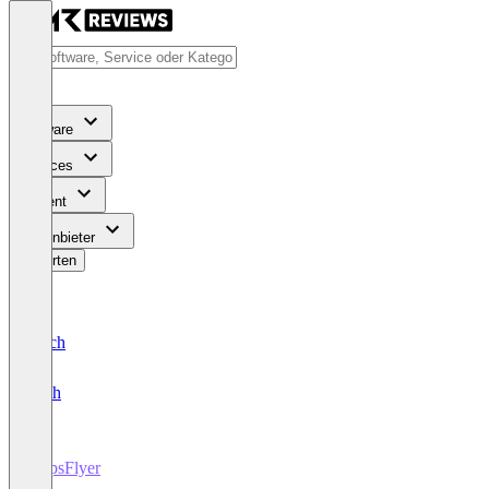
Software
Services
Content
Für Anbieter
Bewerten
Deutsch
English
AppsFlyer