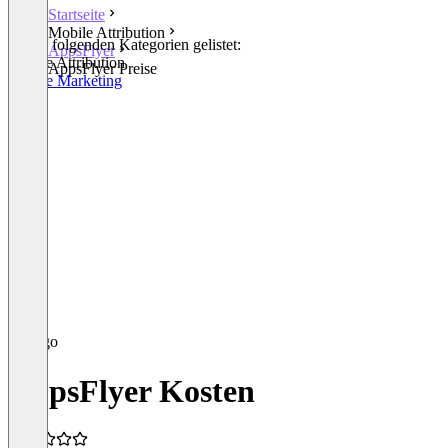
Startseite
Mobile Attribution
In den folgenden Kategorien gelistet:
AppsFlyer
Mobile Attribution
AppsFlyer Preise
Mobile Marketing
AppsFlyer Kosten