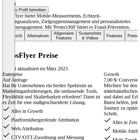
3,8
(7)
Dieses Profil betreiben
AppsFlyer bietet Mobile-Measurements, Echtzeit-
Leistungsanalysen, Zielgruppenmanagement und personalisiertes
Kundenengagement. Mit 'Protect360' bietet es Fraud-Prävention.
Allgemeine
Screenshots
Übersicht
Alternativen
Features
Preise
Features
& Videos
AppsFlyer Preise
Zuletzt aktualisiert im März 2023
Enterprise
Growth
Auf Anfrage
7,00 $
/ Conversio
Hat Ihr Unternehmen ein breites Spektrum an
Möchten Sie den E
Marketinganforderungen, die umfassende Tools,
mittelständischen
Flexibilität und Skalierbarkeit erfordern? Dann ist
und dabei auf Erke
es Zeit für eine maßgeschneiderte Lösung.
Ihnen helfen, jed
Journey zu optimi
Alles in Growth
Schritt.
Plattformübergreifende Attribution
Alles in Zero
Web-Attribution
Mobile Attrib
CTV/OTT-Zuordnung und Messung
Multi-Touch-A