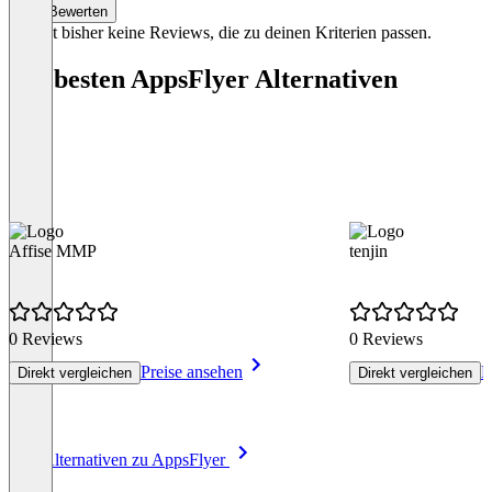
Bewerten
3
Es gibt bisher keine Reviews, die zu deinen Kriterien passen.
Die besten AppsFlyer Alternativen
Affise MMP
tenjin
0 Reviews
0 Reviews
Preise ansehen
P
Direkt vergleichen
Direkt vergleichen
Item
Alle Alternativen zu AppsFlyer
1
of