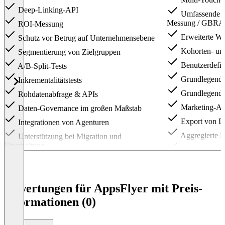
Deep-Linking-API
Umfassende 
Messung / GBRA
ROI-Messung
Erweiterte We
Schutz vor Betrug auf Unternehmensebene
Kohorten- und
Segmentierung von Zielgruppen
Benutzerdefin
A/B-Split-Tests
Grundlegend
Inkrementalitätstests
Grundlegender
Rohdatenabfrage & APIs
Marketing-An
Daten-Governance im großen Maßstab
Export von Da
Integrationen von Agenturen
Aggregierte 
Unterstützung bei Migration und
Einarbeitung
AppsFlyer Mo
Engagierter Kundenerfolgsmanager
Integrationen
Zugang zu erweiterten Online- und Vor-Ort-
E-Mail-Suppo
Schulungen
Bewertungen für AppsFlyer mit Preis-
Telefonische Unterstützung
Informationen (0)
Item
1
of