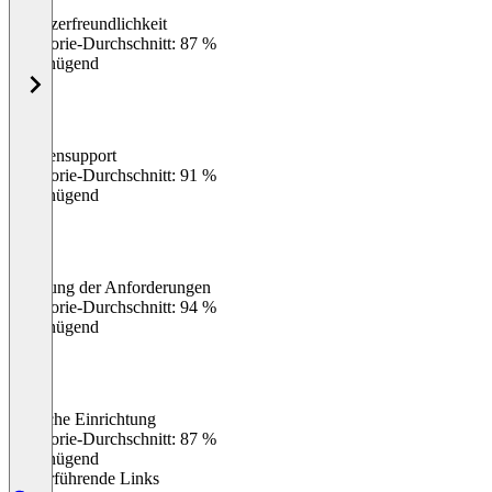
Benutzerfreundlichkeit
0
%
Kategorie-Durchschnitt: 87 %
Ungenügend
Kundensupport
0
%
Kategorie-Durchschnitt: 91 %
Ungenügend
Erfüllung der Anforderungen
0
%
Kategorie-Durchschnitt: 94 %
Ungenügend
Einfache Einrichtung
0
%
Kategorie-Durchschnitt: 87 %
Ungenügend
Weiterführende Links