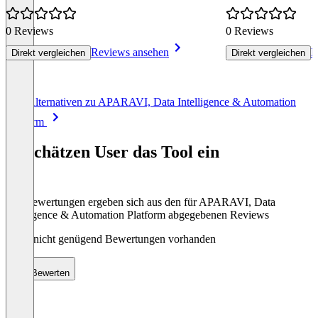
0 Reviews
0 Reviews
Reviews ansehen
R
Direkt vergleichen
Direkt vergleichen
Item
Alle Alternativen zu APARAVI, Data Intelligence & Automation
1
Platform
of
8
So schätzen User das Tool ein
Die Bewertungen ergeben sich aus den für APARAVI, Data
Intelligence & Automation Platform abgegebenen Reviews
Noch nicht genügend Bewertungen vorhanden
Bewerten