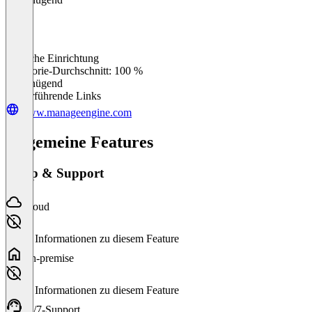
Einfache Einrichtung
0
%
Kategorie-Durchschnitt: 100 %
Ungenügend
Weiterführende Links
www.manageengine.com
Allgemeine Features
Setup & Support
Cloud
Keine Informationen zu diesem Feature
On-premise
Keine Informationen zu diesem Feature
24/7-Support