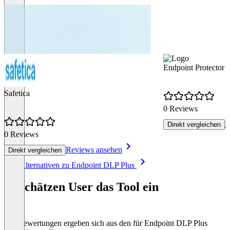
Endpoint Protector
Safetica
0 Reviews
R
Direkt vergleichen
0 Reviews
Reviews ansehen
Direkt vergleichen
Item
Alle Alternativen zu Endpoint DLP Plus
1
of
So schätzen User das Tool ein
8
Die Bewertungen ergeben sich aus den für Endpoint DLP Plus