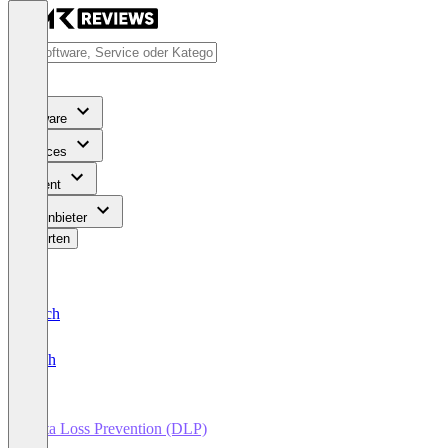
Software
Services
Content
Für Anbieter
Bewerten
Deutsch
English
Data Loss Prevention (DLP)