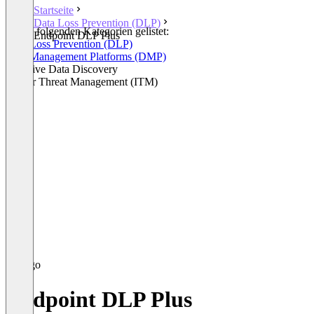
Startseite
Data Loss Prevention (DLP)
In den folgenden Kategorien gelistet:
Endpoint DLP Plus
Data Loss Prevention (DLP)
Data Management Platforms (DMP)
Sensitive Data Discovery
Insider Threat Management (ITM)
Endpoint DLP Plus