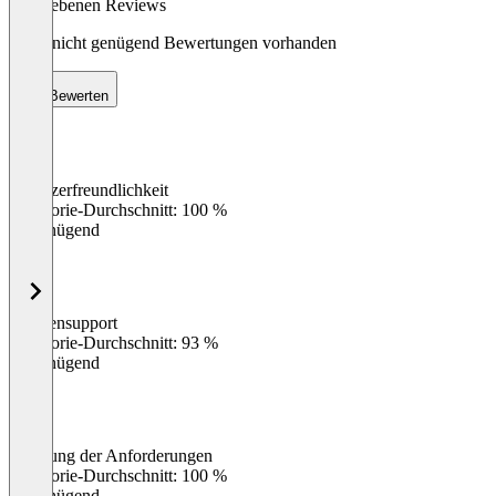
abgegebenen Reviews
Noch nicht genügend Bewertungen vorhanden
Bewerten
Benutzerfreundlichkeit
0
%
Kategorie-Durchschnitt: 100 %
Ungenügend
Kundensupport
0
%
Kategorie-Durchschnitt: 93 %
Ungenügend
Erfüllung der Anforderungen
0
%
Kategorie-Durchschnitt: 100 %
Ungenügend