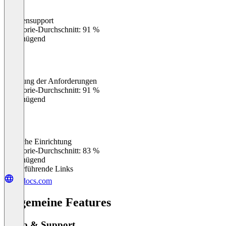
Kundensupport
0
%
Kategorie-Durchschnitt: 91 %
Ungenügend
Erfüllung der Anforderungen
0
%
Kategorie-Durchschnitt: 91 %
Ungenügend
Einfache Einrichtung
0
%
Kategorie-Durchschnitt: 83 %
Ungenügend
Weiterführende Links
aodocs.com
Allgemeine Features
Setup & Support