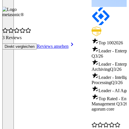
metasonic®
3 Reviews
Top 100
2026
Reviews ansehen
Direkt vergleichen
Leader - Enterp
Q3/26
Leader - Enterpr
Archiving
Q3/26
Leader - Intelli
Processing
Q3/26
Leader - AI Age
Top Rated - Ente
Management
Q3/26
agorum core