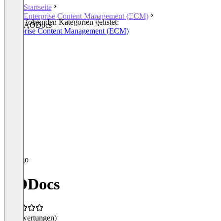
Startseite
Enterprise Content Management (ECM)
In den folgenden Kategorien gelistet:
AODocs
Enterprise Content Management (ECM)
AODocs
(0 Bewertungen)