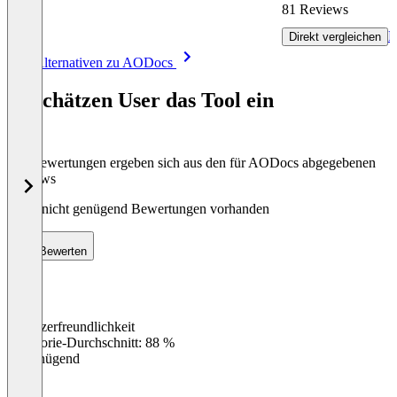
81 Reviews
R
Direkt vergleichen
Item
Alle Alternativen zu AODocs
1
of
So schätzen User das Tool ein
8
Die Bewertungen ergeben sich aus den für AODocs abgegebenen
Reviews
Noch nicht genügend Bewertungen vorhanden
Bewerten
Benutzerfreundlichkeit
0
%
Kategorie-Durchschnitt: 88 %
Ungenügend