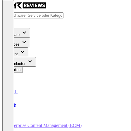
Software
Services
Content
Für Anbieter
Bewerten
Deutsch
English
Enterprise Content Management (ECM)