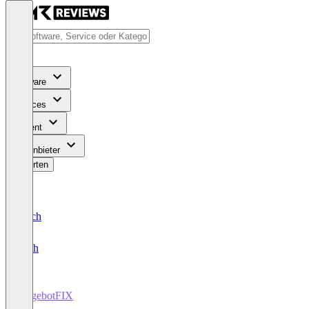
Software
Services
Content
Für Anbieter
Bewerten
Deutsch
English
AngebotFIX