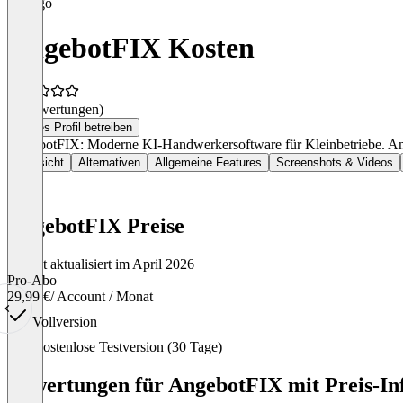
AngebotFIX Kosten
(0 Bewertungen)
Dieses Profil betreiben
AngebotFIX: Moderne KI-Handwerkersoftware für Kleinbetriebe. An
Übersicht
Alternativen
Allgemeine Features
Screenshots & Videos
AngebotFIX Preise
Zuletzt aktualisiert im April 2026
Pro-Abo
29,99 €
/ Account / Monat
Vollversion
Item
Kostenlose Testversion (30 Tage)
1
of
Bewertungen für AngebotFIX mit Preis-In
1