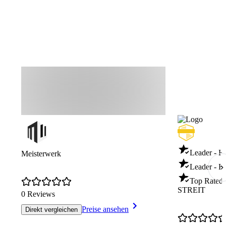
Leader - 
Meisterwerk
Leader - H
Top Rated
STREIT
0 Reviews
Preise ansehen
Direkt vergleichen